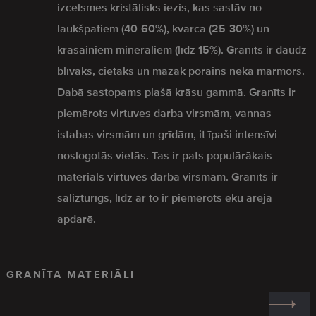
izcelsmes kristālisks iezis, kas sastāv no
laukšpatiem (40-60%), kvarca (25-30%) un
krāsainiem minerāliem (līdz 15%). Granīts ir daudz
blīvāks, cietāks un mazāk porains nekā marmors.
Dabā sastopams plašā krāsu gammā. Granīts ir
piemērots virtuves darba virsmām, vannas
istabas virsmām un grīdām, it īpaši intensīvi
noslogotās vietās. Tas ir pats populārākais
materiāls virtuves darba virsmām. Granīts ir
salizturīgs, līdz ar to ir piemērots ēku ārējā
apdarē.
GRANĪTA MATERIĀLI