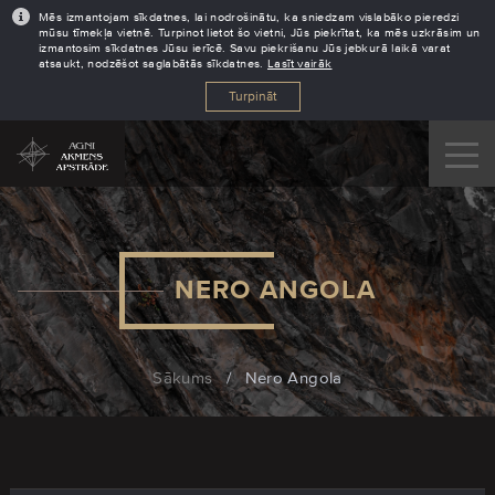
Mēs izmantojam sīkdatnes, lai nodrošinātu, ka sniedzam vislabāko pieredzi
mūsu tīmekļa vietnē. Turpinot lietot šo vietni, Jūs piekrītat, ka mēs uzkrāsim un
izmantosim sīkdatnes Jūsu ierīcē. Savu piekrišanu Jūs jebkurā laikā varat
atsaukt, nodzēšot saglabātās sīkdatnes.
Lasīt vairāk
Turpināt
NERO ANGOLA
Sākums
/
Nero Angola