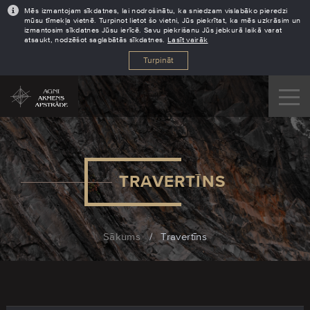
Mēs izmantojam sīkdatnes, lai nodrošinātu, ka sniedzam vislabāko pieredzi
mūsu tīmekļa vietnē. Turpinot lietot šo vietni, Jūs piekrītat, ka mēs uzkrāsim un
izmantosim sīkdatnes Jūsu ierīcē. Savu piekrišanu Jūs jebkurā laikā varat
atsaukt, nodzēšot saglabātās sīkdatnes.
Lasīt vairāk
Turpināt
TRAVERTĪNS
Sākums
/
Travertīns