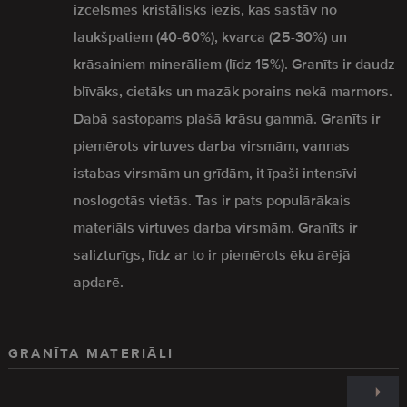
izcelsmes kristālisks iezis, kas sastāv no
laukšpatiem (40-60%), kvarca (25-30%) un
krāsainiem minerāliem (līdz 15%). Granīts ir daudz
blīvāks, cietāks un mazāk porains nekā marmors.
Dabā sastopams plašā krāsu gammā. Granīts ir
piemērots virtuves darba virsmām, vannas
istabas virsmām un grīdām, it īpaši intensīvi
noslogotās vietās. Tas ir pats populārākais
materiāls virtuves darba virsmām. Granīts ir
salizturīgs, līdz ar to ir piemērots ēku ārējā
apdarē.
GRANĪTA MATERIĀLI