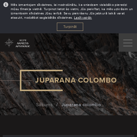
Mēs izmantojam sīkdatnes, lai nodrošinātu, ka sniedzam vislabāko pieredzi
mūsu tīmekļa vietnē. Turpinot lietot šo vietni, Jūs piekrītat, ka mēs uzkrāsim un
izmantosim sīkdatnes Jūsu ierīcē. Savu piekrišanu Jūs jebkurā laikā varat
atsaukt, nodzēšot saglabātās sīkdatnes.
Lasīt vairāk
Turpināt
JUPARANA COLOMBO
Sākums
/
Juparana colombo