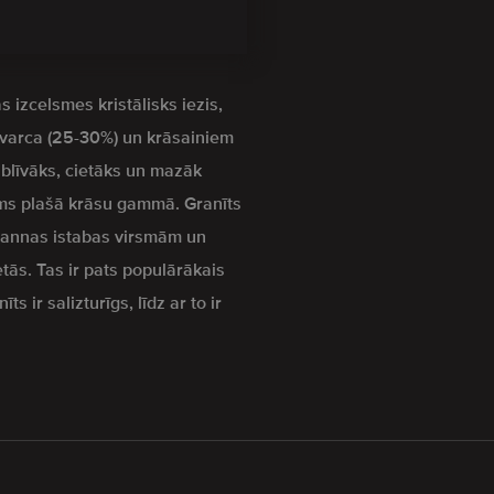
s izcelsmes kristālisks iezis,
kvarca (25-30%) un krāsainiem
z blīvāks, cietāks un mazāk
s plašā krāsu gammā. Granīts
 vannas istabas virsmām un
etās. Tas ir pats populārākais
s ir salizturīgs, līdz ar to ir