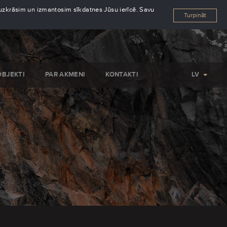
s uzkrāsim un izmantosim sīkdatnes Jūsu ierīcē. Savu
Turpināt
OBJEKTI
PAR AKMENI
KONTAKTI
LV