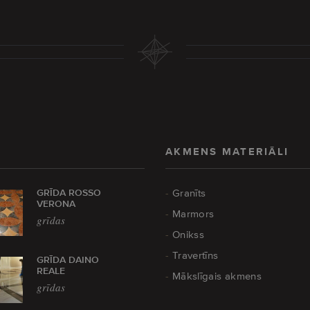
AKMENS MATERIĀLI
GRĪDA ROSSO
Granīts
VERONA
Marmors
grīdas
Onikss
Travertīns
GRĪDA DAINO
REALE
Mākslīgais akmens
grīdas