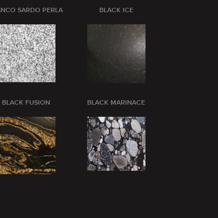
ANCO SARDO PERLA
BLACK ICE
BLANCO CRI
BLACK FUSION
BLACK MARINACE
BLUE BARR