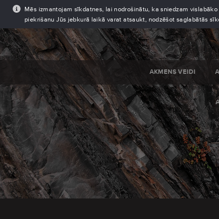
Mēs izmantojam sīkdatnes, lai nodrošinātu, ka sniedzam vislabāko pi
piekrišanu Jūs jebkurā laikā varat atsaukt, nodzēšot saglabātās sī
AKMENS VEIDI