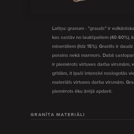
Latīņu: granum - "grauds" ir vulkāniska
kas sastāv no laukšpatiem (40-60%), 
minerāliem (līdz 15%). Granīts ir daud
porains nekā marmors. Dabā sastopam
ir piemērots virtuves darba virsmām,
grīdām, it īpaši intensīvi noslogotās vi
materiāls virtuves darba virsmām. Granīt
piemērots ēku ārējā apdarē.
GRANĪTA MATERIĀLI