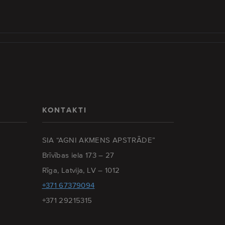
KONTAKTI
SIA “AGNI AKMENS APSTRĀDE”
Brīvības iela 173 – 27
Rīga, Latvija, LV – 1012
+371 67379094
+371 29215315