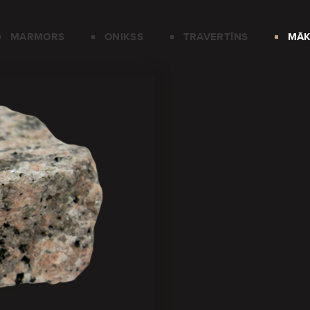
MARMORS
ONIKSS
TRAVERTĪNS
MĀK