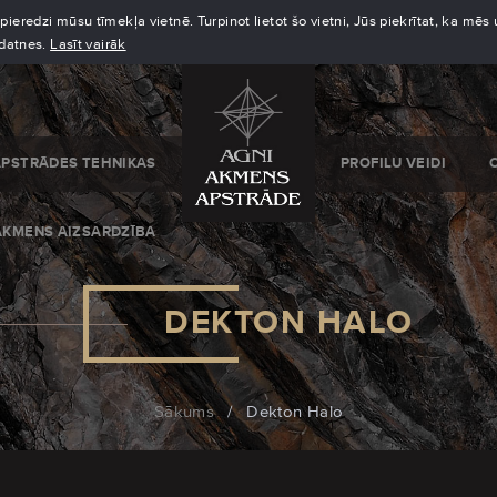
eredzi mūsu tīmekļa vietnē. Turpinot lietot šo vietni, Jūs piekrītat, ka mē
kdatnes.
Lasīt vairāk
APSTRĀDES TEHNIKAS
PROFILU VEIDI
AKMENS AIZSARDZĪBA
DEKTON HALO
Sākums
/
Dekton Halo