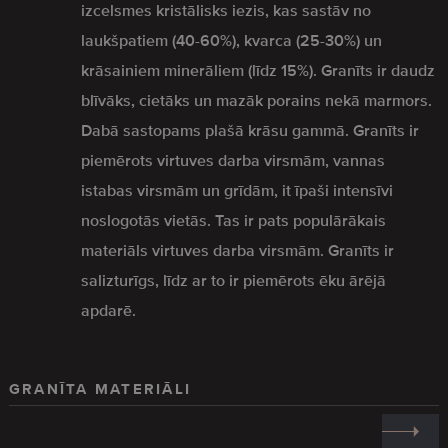
izcelsmes kristālisks iezis, kas sastāv no
laukšpatiem (40-60%), kvarca (25-30%) un
krāsainiem minerāliem (līdz 15%). Granīts ir daudz
blīvāks, cietāks un mazāk porains nekā marmors.
Dabā sastopams plašā krāsu gammā. Granīts ir
piemērots virtuves darba virsmām, vannas
istabas virsmām un grīdām, it īpaši intensīvi
noslogotās vietās. Tas ir pats populārākais
materiāls virtuves darba virsmām. Granīts ir
salizturīgs, līdz ar to ir piemērots ēku ārējā
apdarē.
GRANĪTA MATERIĀLI