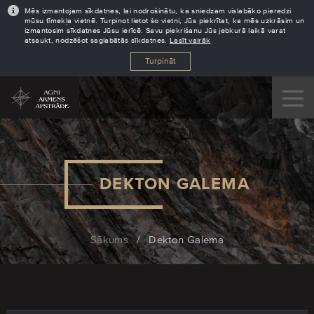
Mēs izmantojam sīkdatnes, lai nodrošinātu, ka sniedzam vislabāko pieredzi
mūsu tīmekļa vietnē. Turpinot lietot šo vietni, Jūs piekrītat, ka mēs uzkrāsim un
izmantosim sīkdatnes Jūsu ierīcē. Savu piekrišanu Jūs jebkurā laikā varat
atsaukt, nodzēšot saglabātās sīkdatnes.
Lasīt vairāk
Turpināt
DEKTON GALEMA
Sākums
/
Dekton Galema