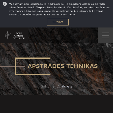
Mēs izmantojam sīkdatnes, lai nodrošinātu, ka sniedzam vislabāko pieredzi
mūsu tīmekļa vietnē. Turpinot lietot šo vietni, Jūs piekrītat, ka mēs uzkrāsim un
izmantosim sīkdatnes Jūsu ierīcē. Savu piekrišanu Jūs jebkurā laikā varat
atsaukt, nodzēšot saglabātās sīkdatnes.
Lasīt vairāk
Turpināt
APSTRĀDES TEHNIKAS
Sākums
/
Pulēts