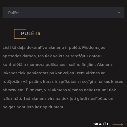
PULĒTS
Lielākā daļa dekoratīvo akmeņu ir pulēti. Modernajos
apstrādes darbos, tas tiek veikts ar sarežģītu datoru
kontrolētām marmora pulēšanas mašīnu līnijām. Akmens
loksnes tiek pārvietotas pa konveijeru zem virknes ar
rotējošām vārpstām, kuras ir aprīkotas ar secīgi smalkas klases
abrazīviem. Pirmkārt, visi akmens virsmas nelīdzenumi tiek
izlīdzināti. Tad akmens virsma tiek ļoti gludi noslīpēta, un
beigās nopulēta līdz spīdumam.
SKATĪT