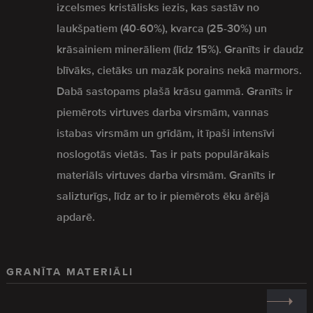
izcelsmes kristālisks iezis, kas sastāv no
laukšpatiem (40-60%), kvarca (25-30%) un
krāsainiem minerāliem (līdz 15%). Granīts ir daudz
blīvāks, cietāks un mazāk porains nekā marmors.
Dabā sastopams plašā krāsu gammā. Granīts ir
piemērots virtuves darba virsmām, vannas
istabas virsmām un grīdām, it īpaši intensīvi
noslogotās vietās. Tas ir pats populārākais
materiāls virtuves darba virsmām. Granīts ir
salizturīgs, līdz ar to ir piemērots ēku ārējā
apdarē.
GRANĪTA MATERIĀLI