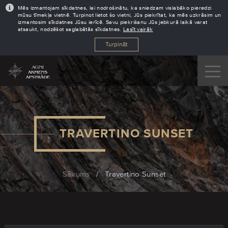
Mēs izmantojam sīkdatnes, lai nodrošinātu, ka sniedzam vislabāko pieredzi
mūsu tīmekļa vietnē. Turpinot lietot šo vietni, Jūs piekrītat, ka mēs uzkrāsim un
izmantosim sīkdatnes Jūsu ierīcē. Savu piekrišanu Jūs jebkurā laikā varat
atsaukt, nodzēšot saglabātās sīkdatnes.
Lasīt vairāk
Turpināt
TRAVERTINO SUNSET
Sākums
/
Travertino Sunset