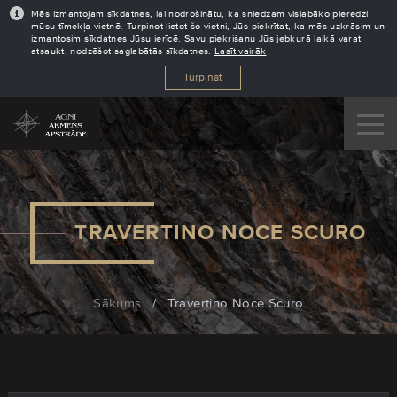
Mēs izmantojam sīkdatnes, lai nodrošinātu, ka sniedzam vislabāko pieredzi
mūsu tīmekļa vietnē. Turpinot lietot šo vietni, Jūs piekrītat, ka mēs uzkrāsim un
izmantosim sīkdatnes Jūsu ierīcē. Savu piekrišanu Jūs jebkurā laikā varat
atsaukt, nodzēšot saglabātās sīkdatnes.
Lasīt vairāk
Turpināt
TRAVERTINO NOCE SCURO
Sākums
/
Travertino Noce Scuro