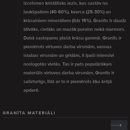
izcelsmes kristālisks iezis, kas sastāv no
laukšpatiem (40-60%), kvarca (25-30%) un
krāsainiem minerāliem (līdz 15%). Granīts ir daudz
blīvāks, cietāks un mazāk porains nekā marmors.
Dabā sastopams plašā krāsu gammā. Granīts ir
piemērots virtuves darba virsmām, vannas
istabas virsmām un grīdām, it īpaši intensīvi
noslogotās vietās. Tas ir pats populārākais
materiāls virtuves darba virsmām. Granīts ir
salizturīgs, līdz ar to ir piemērots ēku ārējā
apdarē.
GRANĪTA MATERIĀLI