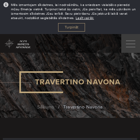
Mēs izmantojam sīkdatnes, lai nodrošinātu, ka sniedzam vislabāko pieredzi
mūsu tīmekļa vietnē. Turpinot lietot šo vietni, Jūs piekrītat, ka mēs uzkrāsim un
izmantosim sīkdatnes Jūsu ierīcē. Savu piekrišanu Jūs jebkurā laikā varat
atsaukt, nodzēšot saglabātās sīkdatnes.
Lasīt vairāk
Turpināt
TRAVERTINO NAVONA
Sākums
/
Travertino Navona