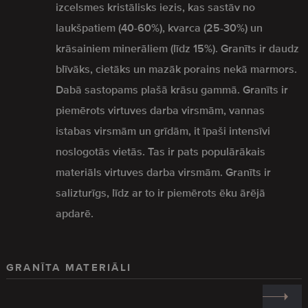
izcelsmes kristālisks iezis, kas sastāv no
laukšpatiem (40-60%), kvarca (25-30%) un
krāsainiem minerāliem (līdz 15%). Granīts ir daudz
blīvāks, cietāks un mazāk porains nekā marmors.
Dabā sastopams plašā krāsu gammā. Granīts ir
piemērots virtuves darba virsmām, vannas
istabas virsmām un grīdām, it īpaši intensīvi
noslogotās vietās. Tas ir pats populārākais
materiāls virtuves darba virsmām. Granīts ir
salizturīgs, līdz ar to ir piemērots ēku ārējā
apdarē.
GRANĪTA MATERIĀLI