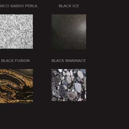
ANCO SARDO PERLA
BLACK ICE
BLANCO CRI
BLACK FUSION
BLACK MARINACE
BLUE BARR