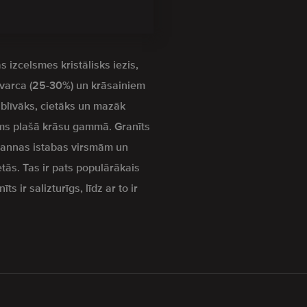
s izcelsmes kristālisks iezis,
kvarca (25-30%) un krāsainiem
z blīvāks, cietāks un mazāk
s plašā krāsu gammā. Granīts
 vannas istabas virsmām un
etās. Tas ir pats populārākais
s ir salizturīgs, līdz ar to ir