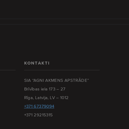
KONTAKTI
SIA “AGNI AKMENS APSTRĀDE”
Brīvības iela 173 – 27
Rīga, Latvija, LV – 1012
+371 67379094
+371 29215315