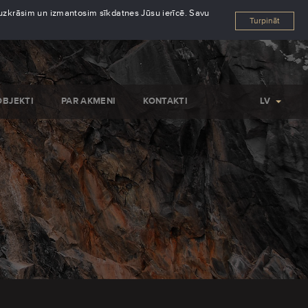
s uzkrāsim un izmantosim sīkdatnes Jūsu ierīcē. Savu
Turpināt
OBJEKTI
PAR AKMENI
KONTAKTI
LV