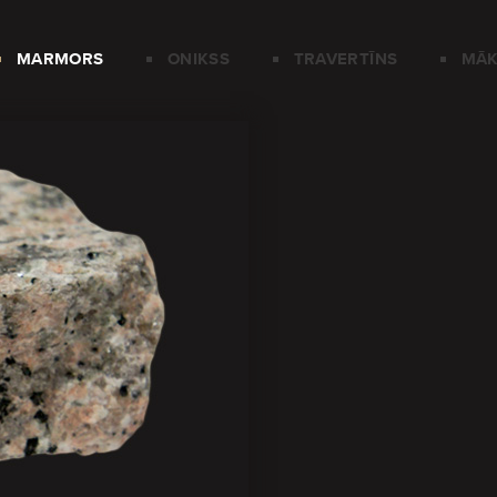
MARMORS
ONIKSS
TRAVERTĪNS
MĀK