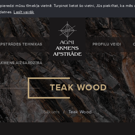
eredzi mūsu tīmekļa vietnē. Turpinot lietot šo vietni, Jūs piekrītat, ka mē
kdatnes.
Lasīt vairāk
APSTRĀDES TEHNIKAS
PROFILU VEIDI
AKMENS AIZSARDZĪBA
TEAK WOOD
Sākums
/
Teak Wood