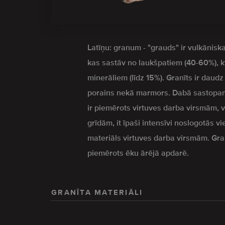
Latīņu: granum - "grauds" ir vulkāniska
kas sastāv no laukšpatiem (40-60%), 
minerāliem (līdz 15%). Granīts ir daud
porains nekā marmors. Dabā sastopam
ir piemērots virtuves darba virsmām,
grīdām, it īpaši intensīvi noslogotās vi
materiāls virtuves darba virsmām. Granīt
piemērots ēku ārējā apdarē.
GRANĪTA MATERIĀLI