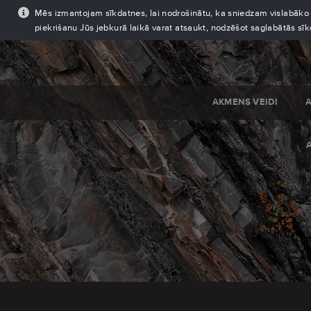
Mēs izmantojam sīkdatnes, lai nodrošinātu, ka sniedzam vislabāko pi
piekrišanu Jūs jebkurā laikā varat atsaukt, nodzēšot saglabātās sī
AKMENS VEIDI