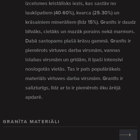
izcelsmes kristālisks iezis, kas sastāv no
laukšpatiem (40-60%), kvarca (25-30%) un
krāsainiem minerāliem (līdz 15%). Granīts ir daudz
blīvāks, cietāks un mazāk porains nekā marmors.
Dabā sastopams plašā krāsu gammā. Granīts ir
piemērots virtuves darba virsmām, vannas
istabas virsmām un grīdām, it īpaši intensīvi
noslogotās vietās. Tas ir pats populārākais
materiāls virtuves darba virsmām. Granīts ir
salizturīgs, līdz ar to ir piemērots ēku ārējā
apdarē.
GRANĪTA MATERIĀLI