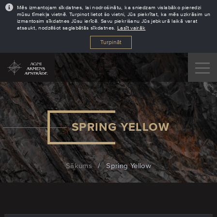
Mēs izmantojam sīkdatnes, lai nodrošinātu, ka sniedzam vislabāko pieredzi
mūsu tīmekļa vietnē. Turpinot lietot šo vietni, Jūs piekrītat, ka mēs uzkrāsim un
izmantosim sīkdatnes Jūsu ierīcē. Savu piekrišanu Jūs jebkurā laikā varat
atsaukt, nodzēšot saglabātās sīkdatnes.
Lasīt vairāk
Turpināt
SPRING YELLOW
Sākums
/
Spring Yellow