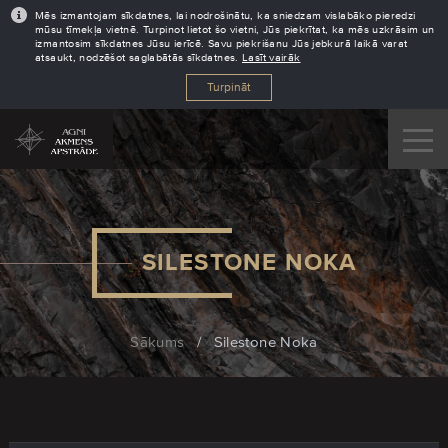
Mēs izmantojam sīkdatnes, lai nodrošinātu, ka sniedzam vislabāko pieredzi
mūsu tīmekļa vietnē. Turpinot lietot šo vietni, Jūs piekrītat, ka mēs uzkrāsim un
izmantosim sīkdatnes Jūsu ierīcē. Savu piekrišanu Jūs jebkurā laikā varat
atsaukt, nodzēšot saglabātās sīkdatnes.
Lasīt vairāk
Turpināt
SILESTONE NOKA
Sākums
/
Silestone Noka