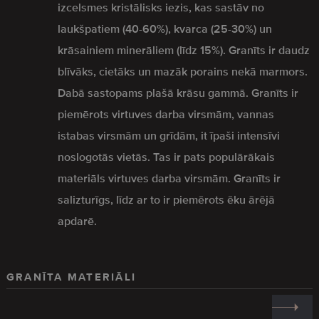
izcelsmes kristālisks iezis, kas sastāv no
laukšpatiem (40-60%), kvarca (25-30%) un
krāsainiem minerāliem (līdz 15%). Granīts ir daudz
blīvāks, cietāks un mazāk porains nekā marmors.
Dabā sastopams plašā krāsu gammā. Granīts ir
piemērots virtuves darba virsmām, vannas
istabas virsmām un grīdām, it īpaši intensīvi
noslogotās vietās. Tas ir pats populārākais
materiāls virtuves darba virsmām. Granīts ir
salizturīgs, līdz ar to ir piemērots ēku ārējā
apdarē.
GRANĪTA MATERIĀLI