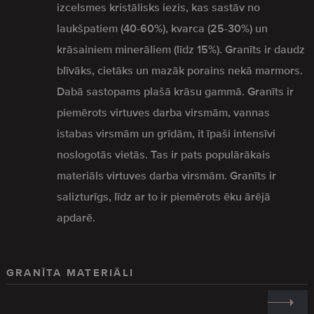
izcelsmes kristālisks iezis, kas sastāv no
laukšpatiem (40-60%), kvarca (25-30%) un
krāsainiem minerāliem (līdz 15%). Granīts ir daudz
blīvāks, cietāks un mazāk porains nekā marmors.
Dabā sastopams plašā krāsu gammā. Granīts ir
piemērots virtuves darba virsmām, vannas
istabas virsmām un grīdām, it īpaši intensīvi
noslogotās vietās. Tas ir pats populārākais
materiāls virtuves darba virsmām. Granīts ir
salizturīgs, līdz ar to ir piemērots ēku ārējā
apdarē.
GRANĪTA MATERIĀLI