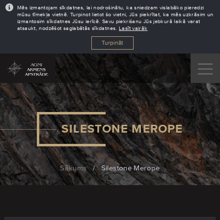
Mēs izmantojam sīkdatnes, lai nodrošinātu, ka sniedzam vislabāko pieredzi
mūsu tīmekļa vietnē. Turpinot lietot šo vietni, Jūs piekrītat, ka mēs uzkrāsim un
izmantosim sīkdatnes Jūsu ierīcē. Savu piekrišanu Jūs jebkurā laikā varat
atsaukt, nodzēšot saglabātās sīkdatnes.
Lasīt vairāk
Turpināt
SILESTONE MEROPE
Sākums
/
Silestone Merope