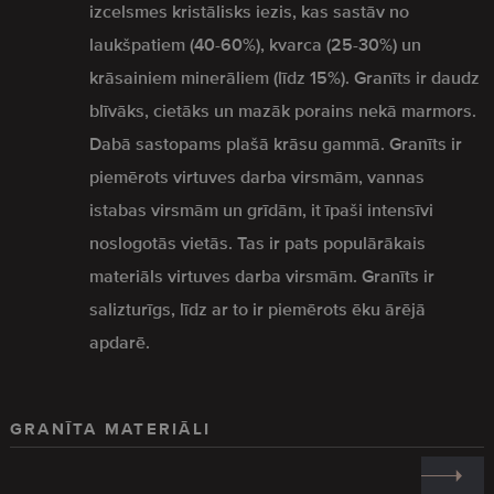
izcelsmes kristālisks iezis, kas sastāv no
laukšpatiem (40-60%), kvarca (25-30%) un
krāsainiem minerāliem (līdz 15%). Granīts ir daudz
blīvāks, cietāks un mazāk porains nekā marmors.
Dabā sastopams plašā krāsu gammā. Granīts ir
piemērots virtuves darba virsmām, vannas
istabas virsmām un grīdām, it īpaši intensīvi
noslogotās vietās. Tas ir pats populārākais
materiāls virtuves darba virsmām. Granīts ir
salizturīgs, līdz ar to ir piemērots ēku ārējā
apdarē.
GRANĪTA MATERIĀLI