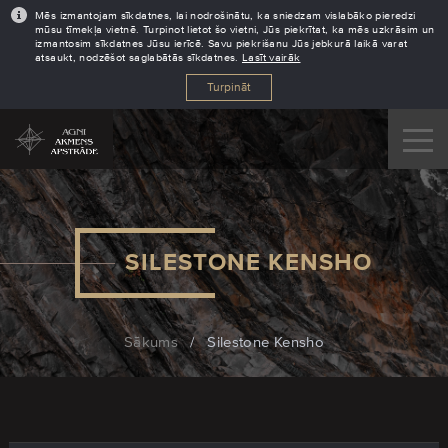
Mēs izmantojam sīkdatnes, lai nodrošinātu, ka sniedzam vislabāko pieredzi
mūsu tīmekļa vietnē. Turpinot lietot šo vietni, Jūs piekrītat, ka mēs uzkrāsim un
izmantosim sīkdatnes Jūsu ierīcē. Savu piekrišanu Jūs jebkurā laikā varat
atsaukt, nodzēšot saglabātās sīkdatnes.
Lasīt vairāk
Turpināt
SILESTONE KENSHO
Sākums
/
Silestone Kensho