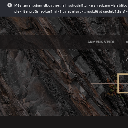
Mēs izmantojam sīkdatnes, lai nodrošinātu, ka sniedzam vislabāko pi
piekrišanu Jūs jebkurā laikā varat atsaukt, nodzēšot saglabātās sī
AKMENS VEIDI