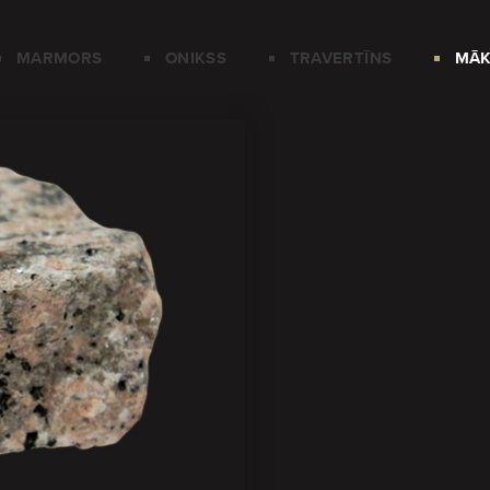
MARMORS
ONIKSS
TRAVERTĪNS
MĀK