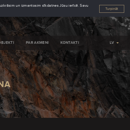
s uzkrāsim un izmantosim sīkdatnes Jūsu ierīcē. Savu
Turpināt
OBJEKTI
PAR AKMENI
KONTAKTI
LV
NA