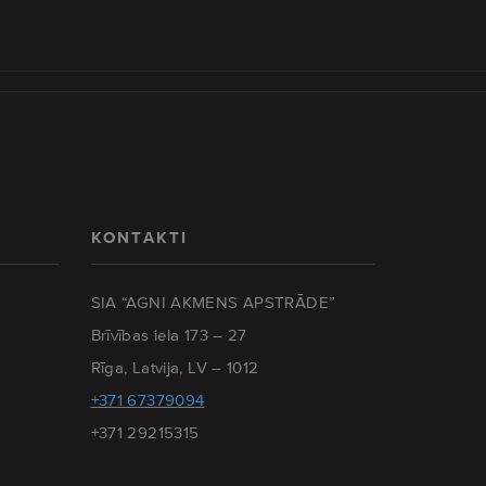
KONTAKTI
SIA “AGNI AKMENS APSTRĀDE”
Brīvības iela 173 – 27
Rīga, Latvija, LV – 1012
+371 67379094
+371 29215315