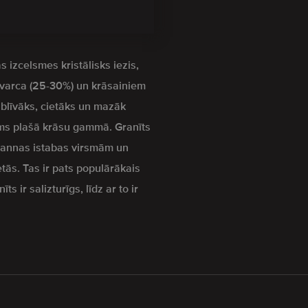
s izcelsmes kristālisks iezis,
kvarca (25-30%) un krāsainiem
z blīvāks, cietāks un mazāk
s plašā krāsu gammā. Granīts
 vannas istabas virsmām un
etās. Tas ir pats populārākais
s ir salizturīgs, līdz ar to ir