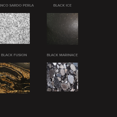
ANCO SARDO PERLA
BLACK ICE
BLANCO CRI
BLACK FUSION
BLACK MARINACE
BLUE BARR