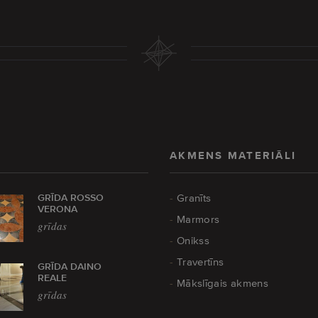
AKMENS MATERIĀLI
GRĪDA ROSSO
Granīts
VERONA
Marmors
grīdas
Onikss
Travertīns
GRĪDA DAINO
REALE
Mākslīgais akmens
grīdas