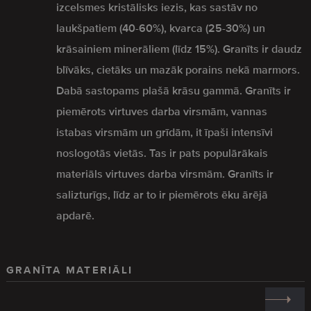
izcelsmes kristālisks iezis, kas sastāv no
laukšpatiem (40-60%), kvarca (25-30%) un
krāsainiem minerāliem (līdz 15%). Granīts ir daudz
blīvāks, cietāks un mazāk porains nekā marmors.
Dabā sastopams plašā krāsu gammā. Granīts ir
piemērots virtuves darba virsmām, vannas
istabas virsmām un grīdām, it īpaši intensīvi
noslogotās vietās. Tas ir pats populārākais
materiāls virtuves darba virsmām. Granīts ir
salizturīgs, līdz ar to ir piemērots ēku ārējā
apdarē.
GRANĪTA MATERIĀLI