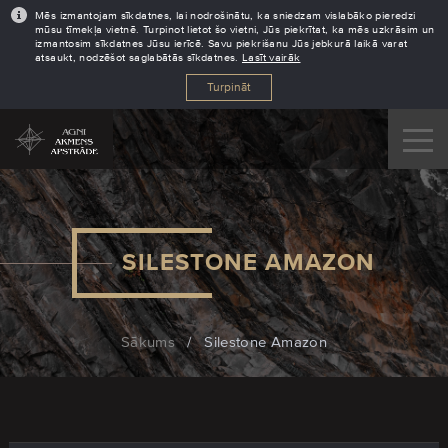
Mēs izmantojam sīkdatnes, lai nodrošinātu, ka sniedzam vislabāko pieredzi
mūsu tīmekļa vietnē. Turpinot lietot šo vietni, Jūs piekrītat, ka mēs uzkrāsim un
izmantosim sīkdatnes Jūsu ierīcē. Savu piekrišanu Jūs jebkurā laikā varat
atsaukt, nodzēšot saglabātās sīkdatnes.
Lasīt vairāk
Turpināt
SILESTONE AMAZON
Sākums
/
Silestone Amazon