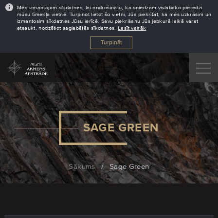
Mēs izmantojam sīkdatnes, lai nodrošinātu, ka sniedzam vislabāko pieredzi
mūsu tīmekļa vietnē. Turpinot lietot šo vietni, Jūs piekrītat, ka mēs uzkrāsim un
izmantosim sīkdatnes Jūsu ierīcē. Savu piekrišanu Jūs jebkurā laikā varat
atsaukt, nodzēšot saglabātās sīkdatnes.
Lasīt vairāk
Turpināt
SAGE GREEN
Sākums
/
Sage Green