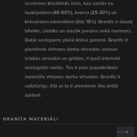
izcelsmes kristālisks iezis, kas sastāv no
laukšpatiem (40-60%), kvarca (25-30%) un
krāsainiem minerāliem (līdz 15%). Granīts ir daudz
blīvāks, cietāks un mazāk porains nekā marmors.
Dabā sastopams plašā krāsu gammā. Granīts ir
piemērots virtuves darba virsmām, vannas
istabas virsmām un grīdām, it īpaši intensīvi
noslogotās vietās. Tas ir pats populārākais
materiāls virtuves darba virsmām. Granīts ir
salizturīgs, līdz ar to ir piemērots ēku ārējā
apdarē.
GRANĪTA MATERIĀLI