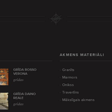
AKMENS MATERIĀLI
GRĪDA ROSSO
Granīts
VERONA
Marmors
grīdas
Onikss
Travertīns
GRĪDA DAINO
REALE
Mākslīgais akmens
grīdas