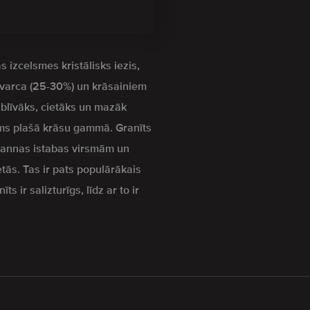
s izcelsmes kristālisks iezis,
kvarca (25-30%) un krāsainiem
z blīvāks, cietāks un mazāk
s plašā krāsu gammā. Granīts
 vannas istabas virsmām un
etās. Tas ir pats populārākais
s ir salizturīgs, līdz ar to ir