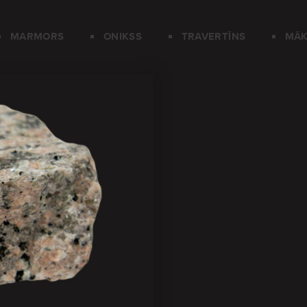
MARMORS
ONIKSS
TRAVERTĪNS
MĀK