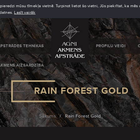
eredzi mūsu tīmekļa vietnē. Turpinot lietot šo vietni, Jūs piekrītat, ka mē
kdatnes.
Lasīt vairāk
APSTRĀDES TEHNIKAS
PROFILU VEIDI
AKMENS AIZSARDZĪBA
RAIN FOREST GOLD
Sākums
/
Rain Forest Gold