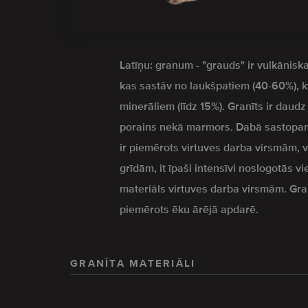
Latīņu: granum - "grauds" ir vulkāniska
kas sastāv no laukšpatiem (40-60%), 
minerāliem (līdz 15%). Granīts ir daud
porains nekā marmors. Dabā sastopam
ir piemērots virtuves darba virsmām,
grīdām, it īpaši intensīvi noslogotās vi
materiāls virtuves darba virsmām. Granīt
piemērots ēku ārējā apdarē.
GRANĪTA MATERIĀLI