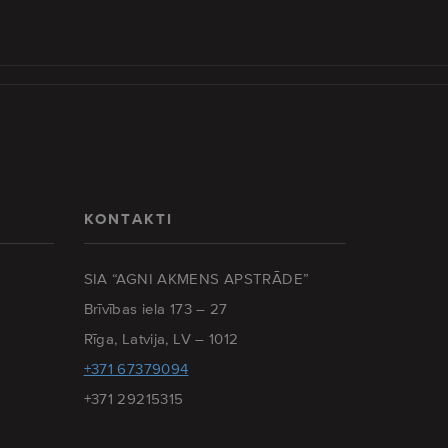
KONTAKTI
SIA “AGNI AKMENS APSTRĀDE”
Brīvības iela 173 – 27
Rīga, Latvija, LV – 1012
+371 67379094
+371 29215315