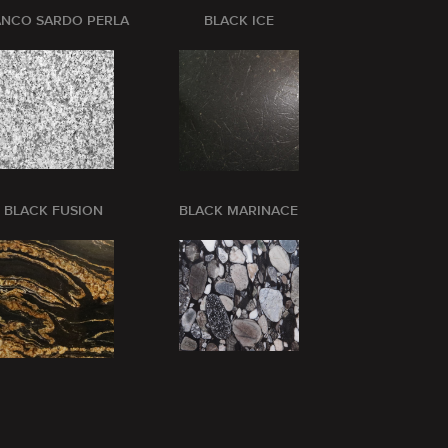
ANCO SARDO PERLA
BLACK ICE
BLANCO CRI
BLACK FUSION
BLACK MARINACE
BLUE BARR