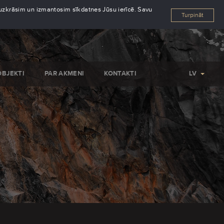
s uzkrāsim un izmantosim sīkdatnes Jūsu ierīcē. Savu
Turpināt
OBJEKTI
PAR AKMENI
KONTAKTI
LV