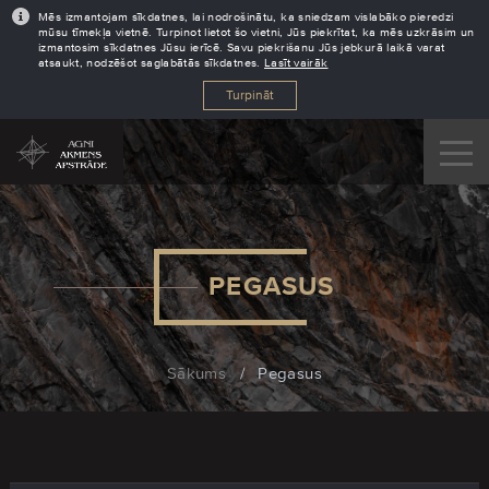
Mēs izmantojam sīkdatnes, lai nodrošinātu, ka sniedzam vislabāko pieredzi
mūsu tīmekļa vietnē. Turpinot lietot šo vietni, Jūs piekrītat, ka mēs uzkrāsim un
izmantosim sīkdatnes Jūsu ierīcē. Savu piekrišanu Jūs jebkurā laikā varat
atsaukt, nodzēšot saglabātās sīkdatnes.
Lasīt vairāk
Turpināt
PEGASUS
Sākums
/
Pegasus