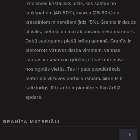
izcelsmes kristālisks iezis, kas sastāv no
laukšpatiem (40-60%), kvarca (25-30%) un
krāsainiem minerāliem (līdz 15%). Granīts ir daudz
blīvāks, cietāks un mazāk porains nekā marmors.
Dabā sastopams plašā krāsu gammā. Granīts ir
piemērots virtuves darba virsmām, vannas
istabas virsmām un grīdām, it īpaši intensīvi
noslogotās vietās. Tas ir pats populārākais
materiāls virtuves darba virsmām. Granīts ir
salizturīgs, līdz ar to ir piemērots ēku ārējā
apdarē.
GRANĪTA MATERIĀLI