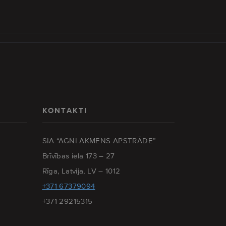
KONTAKTI
SIA “AGNI AKMENS APSTRĀDE”
Brīvības iela 173 – 27
Rīga, Latvija, LV – 1012
+371 67379094
+371 29215315