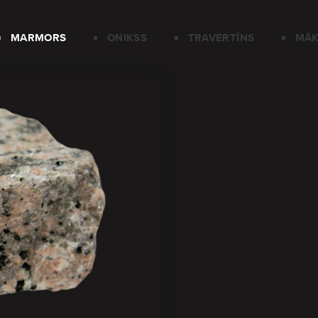
MARMORS
ONIKSS
TRAVERTĪNS
MĀK