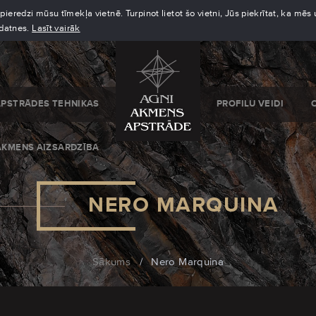
eredzi mūsu tīmekļa vietnē. Turpinot lietot šo vietni, Jūs piekrītat, ka mē
kdatnes.
Lasīt vairāk
APSTRĀDES TEHNIKAS
PROFILU VEIDI
AKMENS AIZSARDZĪBA
NERO MARQUINA
Sākums
/
Nero Marquina