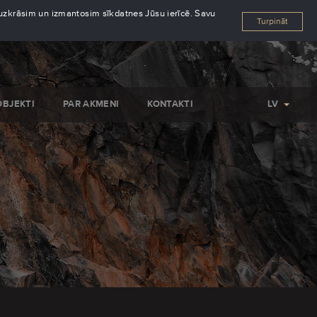
s uzkrāsim un izmantosim sīkdatnes Jūsu ierīcē. Savu
Turpināt
OBJEKTI
PAR AKMENI
KONTAKTI
LV