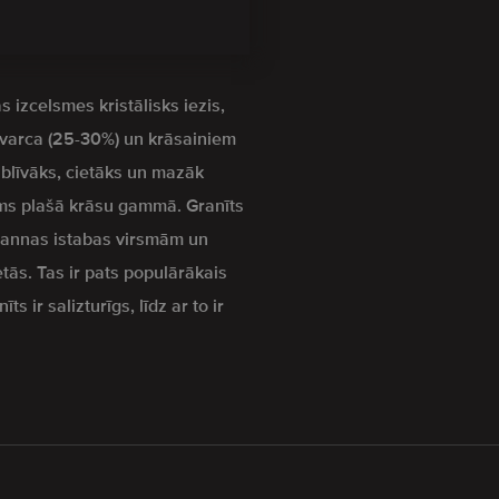
s izcelsmes kristālisks iezis,
kvarca (25-30%) un krāsainiem
z blīvāks, cietāks un mazāk
s plašā krāsu gammā. Granīts
 vannas istabas virsmām un
etās. Tas ir pats populārākais
s ir salizturīgs, līdz ar to ir