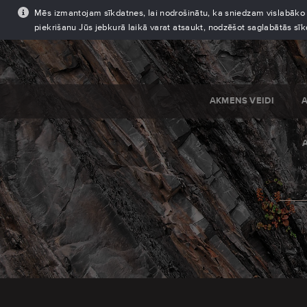
Mēs izmantojam sīkdatnes, lai nodrošinātu, ka sniedzam vislabāko pi
piekrišanu Jūs jebkurā laikā varat atsaukt, nodzēšot saglabātās sī
AKMENS VEIDI