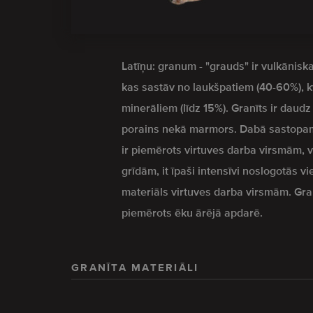
Latīņu: granum - "grauds" ir vulkāniska
kas sastāv no laukšpatiem (40-60%), 
minerāliem (līdz 15%). Granīts ir daud
porains nekā marmors. Dabā sastopam
ir piemērots virtuves darba virsmām,
grīdām, it īpaši intensīvi noslogotās vi
materiāls virtuves darba virsmām. Granīt
piemērots ēku ārējā apdarē.
GRANĪTA MATERIĀLI