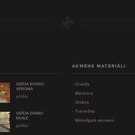
AKMENS MATERIĀLI
GRĪDA ROSSO
Granīts
VERONA
Marmors
grīdas
Onikss
Travertīns
GRĪDA DAINO
REALE
Mākslīgais akmens
grīdas