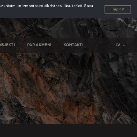
s uzkrāsim un izmantosim sīkdatnes Jūsu ierīcē. Savu
Turpināt
OBJEKTI
PAR AKMENI
KONTAKTI
LV