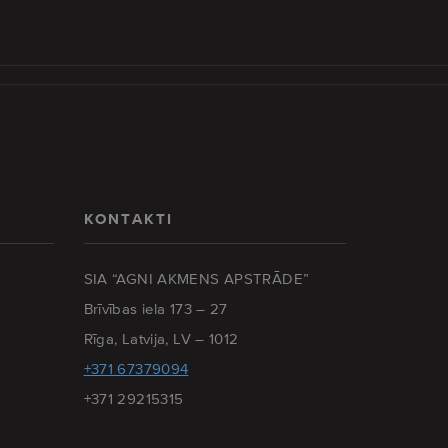
KONTAKTI
SIA “AGNI AKMENS APSTRĀDE”
Brīvības iela 173 – 27
Rīga, Latvija, LV – 1012
+371 67379094
+371 29215315