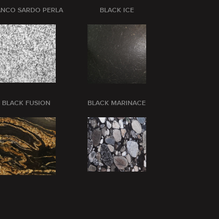
ANCO SARDO PERLA
BLACK ICE
BLANCO CRI
BLACK FUSION
BLACK MARINACE
BLUE BARR