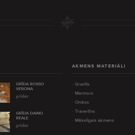
AKMENS MATERIĀLI
GRĪDA ROSSO
Granīts
VERONA
Marmors
grīdas
Onikss
Travertīns
GRĪDA DAINO
REALE
Mākslīgais akmens
grīdas