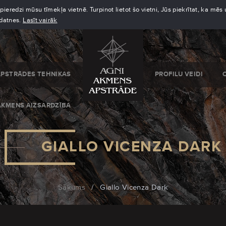
eredzi mūsu tīmekļa vietnē. Turpinot lietot šo vietni, Jūs piekrītat, ka mē
kdatnes.
Lasīt vairāk
APSTRĀDES TEHNIKAS
PROFILU VEIDI
AKMENS AIZSARDZĪBA
GIALLO VICENZA DARK
Sākums
/
Giallo Vicenza Dark