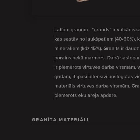
Latīņu: granum - "grauds" ir vulkāniska
kas sastāv no laukšpatiem (40-60%), 
minerāliem (līdz 15%). Granīts ir daud
porains nekā marmors. Dabā sastopam
ir piemērots virtuves darba virsmām,
grīdām, it īpaši intensīvi noslogotās vi
materiāls virtuves darba virsmām. Granīt
piemērots ēku ārējā apdarē.
GRANĪTA MATERIĀLI