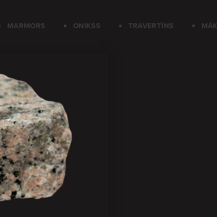
MARMORS
ONIKSS
TRAVERTĪNS
MĀK