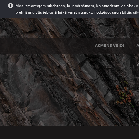
Mēs izmantojam sīkdatnes, lai nodrošinātu, ka sniedzam vislabāko pi
piekrišanu Jūs jebkurā laikā varat atsaukt, nodzēšot saglabātās sī
AKMENS VEIDI