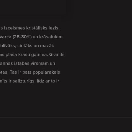
s izcelsmes kristālisks iezis,
kvarca (25-30%) un krāsainiem
z blīvāks, cietāks un mazāk
s plašā krāsu gammā. Granīts
 vannas istabas virsmām un
etās. Tas ir pats populārākais
s ir salizturīgs, līdz ar to ir