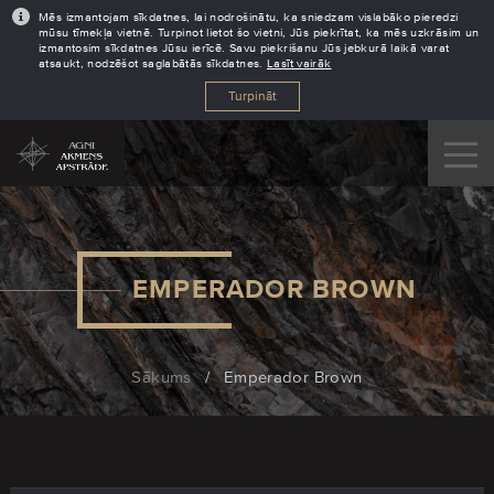
Mēs izmantojam sīkdatnes, lai nodrošinātu, ka sniedzam vislabāko pieredzi
mūsu tīmekļa vietnē. Turpinot lietot šo vietni, Jūs piekrītat, ka mēs uzkrāsim un
izmantosim sīkdatnes Jūsu ierīcē. Savu piekrišanu Jūs jebkurā laikā varat
atsaukt, nodzēšot saglabātās sīkdatnes.
Lasīt vairāk
Turpināt
EMPERADOR BROWN
Sākums
/
Emperador Brown