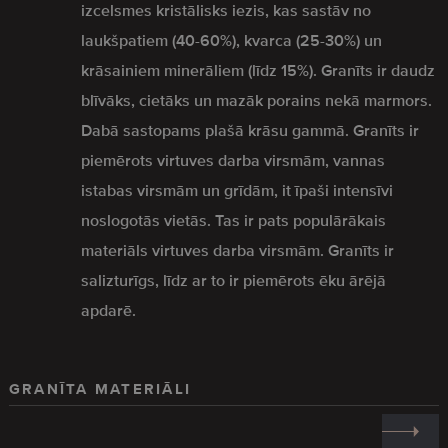
izcelsmes kristālisks iezis, kas sastāv no
laukšpatiem (40-60%), kvarca (25-30%) un
krāsainiem minerāliem (līdz 15%). Granīts ir daudz
blīvāks, cietāks un mazāk porains nekā marmors.
Dabā sastopams plašā krāsu gammā. Granīts ir
piemērots virtuves darba virsmām, vannas
istabas virsmām un grīdām, it īpaši intensīvi
noslogotās vietās. Tas ir pats populārākais
materiāls virtuves darba virsmām. Granīts ir
salizturīgs, līdz ar to ir piemērots ēku ārējā
apdarē.
GRANĪTA MATERIĀLI