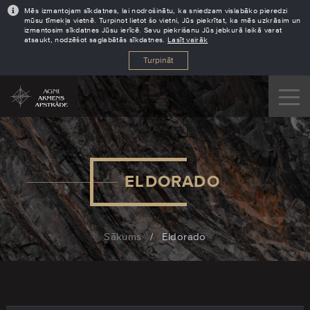
Mēs izmantojam sīkdatnes, lai nodrošinātu, ka sniedzam vislabāko pieredzi
mūsu tīmekļa vietnē. Turpinot lietot šo vietni, Jūs piekrītat, ka mēs uzkrāsim un
izmantosim sīkdatnes Jūsu ierīcē. Savu piekrišanu Jūs jebkurā laikā varat
atsaukt, nodzēšot saglabātās sīkdatnes.
Lasīt vairāk
Turpināt
ELDORADO
Sākums
/
Eldorado