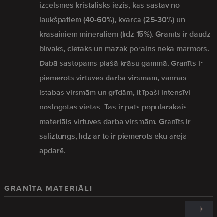
izcelsmes kristālisks iezis, kas sastāv no
laukšpatiem (40-60%), kvarca (25-30%) un
krāsainiem minerāliem (līdz 15%). Granīts ir daudz
blīvāks, cietāks un mazāk porains nekā marmors.
Dabā sastopams plašā krāsu gammā. Granīts ir
piemērots virtuves darba virsmām, vannas
istabas virsmām un grīdām, it īpaši intensīvi
noslogotās vietās. Tas ir pats populārākais
materiāls virtuves darba virsmām. Granīts ir
salizturīgs, līdz ar to ir piemērots ēku ārējā
apdarē.
GRANĪTA MATERIĀLI