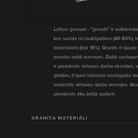
Latīņu: granum - "grauds" ir vulkāniska
kas sastāv no laukšpatiem (40-60%), 
minerāliem (līdz 15%). Granīts ir daud
porains nekā marmors. Dabā sastopam
ir piemērots virtuves darba virsmām,
grīdām, it īpaši intensīvi noslogotās vi
materiāls virtuves darba virsmām. Granīt
piemērots ēku ārējā apdarē.
GRANĪTA MATERIĀLI