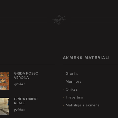
AKMENS MATERIĀLI
GRĪDA ROSSO
Granīts
VERONA
Marmors
grīdas
Onikss
Travertīns
GRĪDA DAINO
REALE
Mākslīgais akmens
grīdas