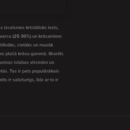
s izcelsmes kristālisks iezis,
kvarca (25-30%) un krāsainiem
z blīvāks, cietāks un mazāk
s plašā krāsu gammā. Granīts
 vannas istabas virsmām un
etās. Tas ir pats populārākais
s ir salizturīgs, līdz ar to ir