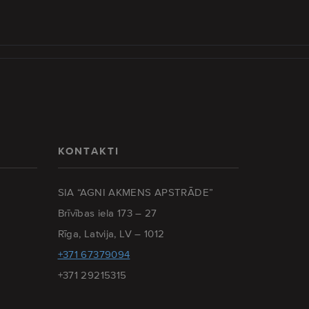
KONTAKTI
SIA “AGNI AKMENS APSTRĀDE”
Brīvības iela 173 – 27
Rīga, Latvija, LV – 1012
+371 67379094
+371 29215315