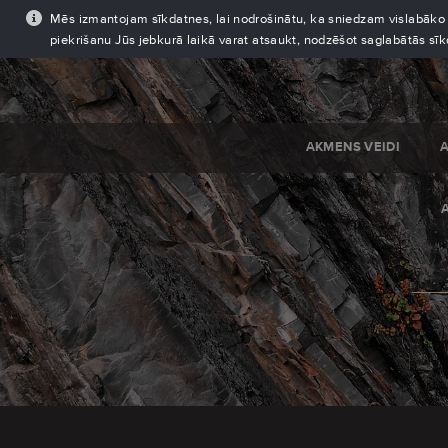
Mēs izmantojam sīkdatnes, lai nodrošinātu, ka sniedzam vislabāko pi
piekrišanu Jūs jebkurā laikā varat atsaukt, nodzēšot saglabātās sī
AKMENS VEIDI