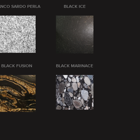
ANCO SARDO PERLA
BLACK ICE
BLANCO CRI
BLACK FUSION
BLACK MARINACE
BLUE BARR