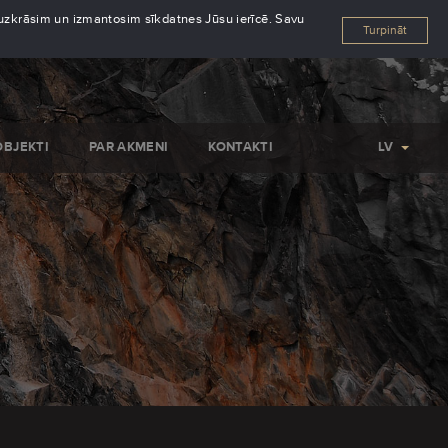
s uzkrāsim un izmantosim sīkdatnes Jūsu ierīcē. Savu
Turpināt
OBJEKTI
PAR AKMENI
KONTAKTI
LV