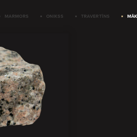
MARMORS
ONIKSS
TRAVERTĪNS
MĀK