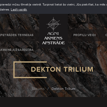
eredzi mūsu tīmekļa vietnē. Turpinot lietot šo vietni, Jūs piekrītat, ka mē
kdatnes.
Lasīt vairāk
APSTRĀDES TEHNIKAS
PROFILU VEIDI
AKMENS AIZSARDZĪBA
DEKTON TRILIUM
Sākums
/
Dekton Trilium