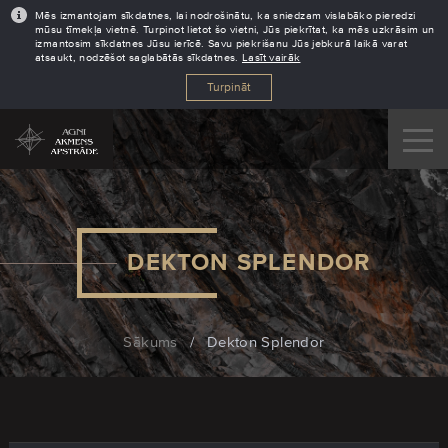
Mēs izmantojam sīkdatnes, lai nodrošinātu, ka sniedzam vislabāko pieredzi
mūsu tīmekļa vietnē. Turpinot lietot šo vietni, Jūs piekrītat, ka mēs uzkrāsim un
izmantosim sīkdatnes Jūsu ierīcē. Savu piekrišanu Jūs jebkurā laikā varat
atsaukt, nodzēšot saglabātās sīkdatnes.
Lasīt vairāk
Turpināt
DEKTON SPLENDOR
Sākums
/
Dekton Splendor