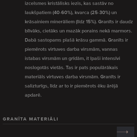
izcelsmes kristālisks iezis, kas sastāv no
laukšpatiem (40-60%), kvarca (25-30%) un
krāsainiem minerāliem (līdz 15%). Granīts ir daudz
blīvāks, cietāks un mazāk porains nekā marmors.
Dabā sastopams plašā krāsu gammā. Granīts ir
piemērots virtuves darba virsmām, vannas
istabas virsmām un grīdām, it īpaši intensīvi
noslogotās vietās. Tas ir pats populārākais
materiāls virtuves darba virsmām. Granīts ir
salizturīgs, līdz ar to ir piemērots ēku ārējā
apdarē.
GRANĪTA MATERIĀLI