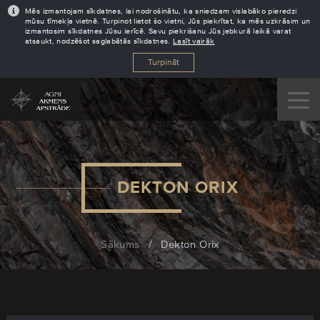
Mēs izmantojam sīkdatnes, lai nodrošinātu, ka sniedzam vislabāko pieredzi
mūsu tīmekļa vietnē. Turpinot lietot šo vietni, Jūs piekrītat, ka mēs uzkrāsim un
izmantosim sīkdatnes Jūsu ierīcē. Savu piekrišanu Jūs jebkurā laikā varat
atsaukt, nodzēšot saglabātās sīkdatnes.
Lasīt vairāk
Turpināt
DEKTON ORIX
Sākums
/
Dekton Orix