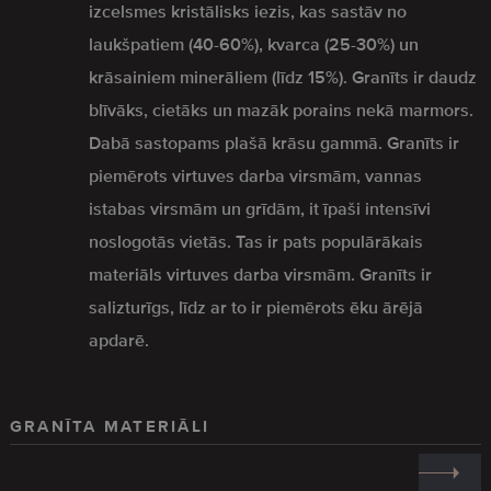
izcelsmes kristālisks iezis, kas sastāv no
laukšpatiem (40-60%), kvarca (25-30%) un
krāsainiem minerāliem (līdz 15%). Granīts ir daudz
blīvāks, cietāks un mazāk porains nekā marmors.
Dabā sastopams plašā krāsu gammā. Granīts ir
piemērots virtuves darba virsmām, vannas
istabas virsmām un grīdām, it īpaši intensīvi
noslogotās vietās. Tas ir pats populārākais
materiāls virtuves darba virsmām. Granīts ir
salizturīgs, līdz ar to ir piemērots ēku ārējā
apdarē.
GRANĪTA MATERIĀLI