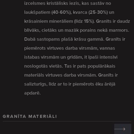
izcelsmes kristālisks iezis, kas sastāv no
laukšpatiem (40-60%), kvarca (25-30%) un
krāsainiem minerāliem (līdz 15%). Granīts ir daudz
blīvāks, cietāks un mazāk porains nekā marmors.
Dabā sastopams plašā krāsu gammā. Granīts ir
piemērots virtuves darba virsmām, vannas
istabas virsmām un grīdām, it īpaši intensīvi
noslogotās vietās. Tas ir pats populārākais
materiāls virtuves darba virsmām. Granīts ir
salizturīgs, līdz ar to ir piemērots ēku ārējā
apdarē.
GRANĪTA MATERIĀLI