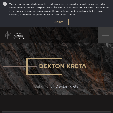
Mēs izmantojam sīkdatnes, lai nodrošinātu, ka sniedzam vislabāko pieredzi
mūsu tīmekļa vietnē. Turpinot lietot šo vietni, Jūs piekrītat, ka mēs uzkrāsim un
izmantosim sīkdatnes Jūsu ierīcē. Savu piekrišanu Jūs jebkurā laikā varat
atsaukt, nodzēšot saglabātās sīkdatnes.
Lasīt vairāk
Turpināt
DEKTON KRETA
Sākums
/
Dekton Kreta