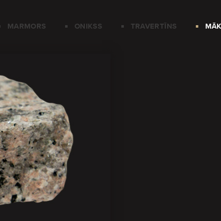
MARMORS
ONIKSS
TRAVERTĪNS
MĀK