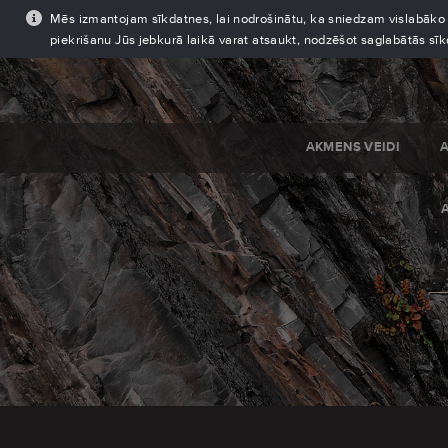
Mēs izmantojam sīkdatnes, lai nodrošinātu, ka sniedzam vislabāko pi
piekrišanu Jūs jebkurā laikā varat atsaukt, nodzēšot saglabātās sī
AKMENS VEIDI