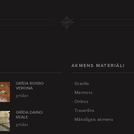
AKMENS MATERIĀLI
GRĪDA ROSSO
Granīts
VERONA
Marmors
grīdas
Onikss
Travertīns
GRĪDA DAINO
REALE
Mākslīgais akmens
grīdas