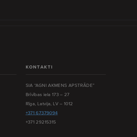
KONTAKTI
SIA “AGNI AKMENS APSTRĀDE”
Brīvības iela 173 – 27
Rīga, Latvija, LV – 1012
+371 67379094
+371 29215315