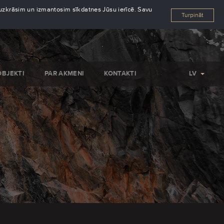
s uzkrāsim un izmantosim sīkdatnes Jūsu ierīcē. Savu
Turpināt
OBJEKTI
PAR AKMENI
KONTAKTI
LV