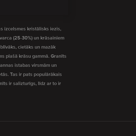
s izcelsmes kristālisks iezis,
kvarca (25-30%) un krāsainiem
z blīvāks, cietāks un mazāk
s plašā krāsu gammā. Granīts
 vannas istabas virsmām un
etās. Tas ir pats populārākais
s ir salizturīgs, līdz ar to ir