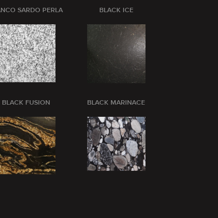
ANCO SARDO PERLA
BLACK ICE
BLANCO CRI
BLACK FUSION
BLACK MARINACE
BLUE BARR