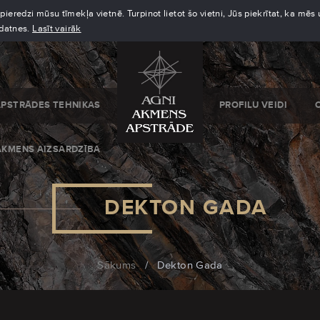
eredzi mūsu tīmekļa vietnē. Turpinot lietot šo vietni, Jūs piekrītat, ka mē
kdatnes.
Lasīt vairāk
APSTRĀDES TEHNIKAS
PROFILU VEIDI
AKMENS AIZSARDZĪBA
DEKTON GADA
Sākums
/
Dekton Gada