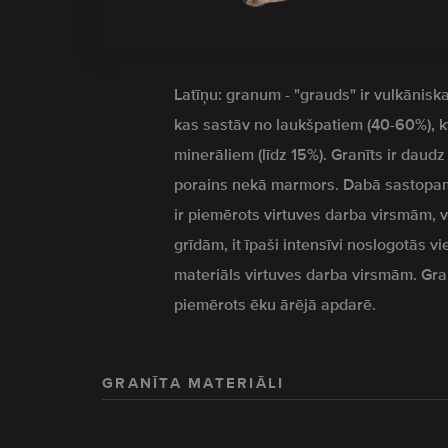
Latīņu: granum - "grauds" ir vulkāniska
kas sastāv no laukšpatiem (40-60%), 
minerāliem (līdz 15%). Granīts ir daud
porains nekā marmors. Dabā sastopam
ir piemērots virtuves darba virsmām,
grīdām, it īpaši intensīvi noslogotās vi
materiāls virtuves darba virsmām. Granīt
piemērots ēku ārējā apdarē.
GRANĪTA MATERIĀLI