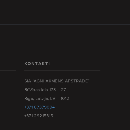
KONTAKTI
SIA “AGNI AKMENS APSTRĀDE”
Brīvības iela 173 – 27
Rīga, Latvija, LV – 1012
+371 67379094
+371 29215315