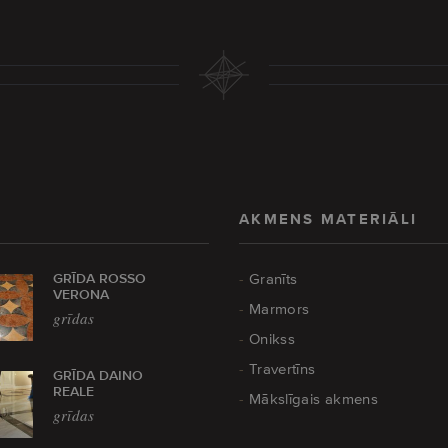
AKMENS MATERIĀLI
GRĪDA ROSSO
Granīts
VERONA
Marmors
grīdas
Onikss
Travertīns
GRĪDA DAINO
REALE
Mākslīgais akmens
grīdas