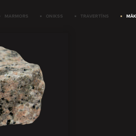
MARMORS
ONIKSS
TRAVERTĪNS
MĀK