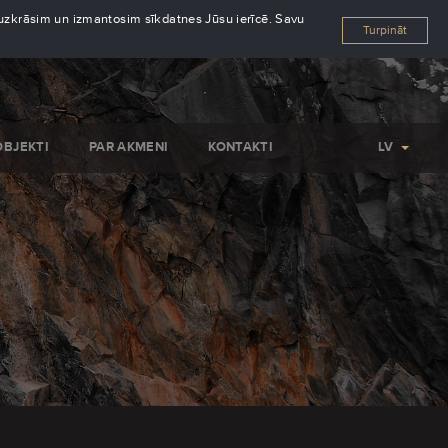
s uzkrāsim un izmantosim sīkdatnes Jūsu ierīcē. Savu
Turpināt
OBJEKTI
PAR AKMENI
KONTAKTI
LV