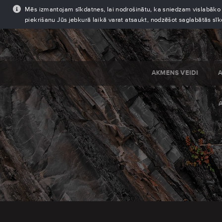
Mēs izmantojam sīkdatnes, lai nodrošinātu, ka sniedzam vislabāko pi
piekrišanu Jūs jebkurā laikā varat atsaukt, nodzēšot saglabātās sī
AKMENS VEIDI