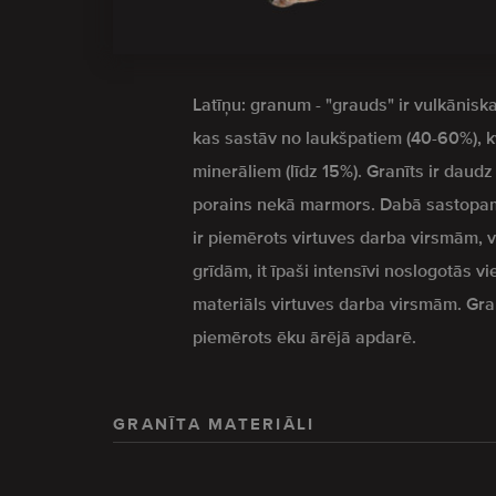
Latīņu: granum - "grauds" ir vulkāniska
kas sastāv no laukšpatiem (40-60%), 
minerāliem (līdz 15%). Granīts ir daud
porains nekā marmors. Dabā sastopam
ir piemērots virtuves darba virsmām,
grīdām, it īpaši intensīvi noslogotās vi
materiāls virtuves darba virsmām. Granīt
piemērots ēku ārējā apdarē.
GRANĪTA MATERIĀLI