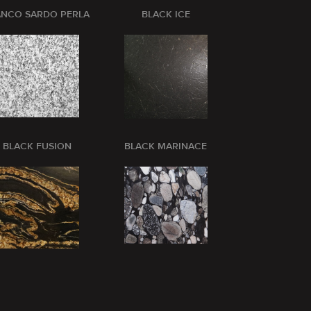
ANCO SARDO PERLA
BLACK ICE
BLANCO CRI
BLACK FUSION
BLACK MARINACE
BLUE BARR