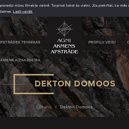
eredzi mūsu tīmekļa vietnē. Turpinot lietot šo vietni, Jūs piekrītat, ka mē
kdatnes.
Lasīt vairāk
APSTRĀDES TEHNIKAS
PROFILU VEIDI
AKMENS AIZSARDZĪBA
DEKTON DOMOOS
Sākums
/
Dekton Domoos