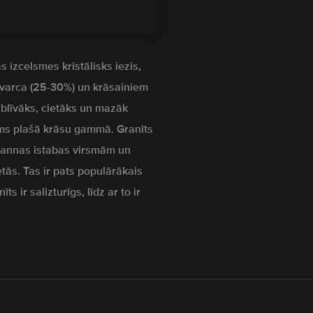
s izcelsmes kristālisks iezis,
kvarca (25-30%) un krāsainiem
z blīvāks, cietāks un mazāk
s plašā krāsu gammā. Granīts
 vannas istabas virsmām un
etās. Tas ir pats populārākais
s ir salizturīgs, līdz ar to ir