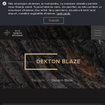
Mēs izmantojam sīkdatnes, lai nodrošinātu, ka sniedzam vislabāko pieredzi
mūsu tīmekļa vietnē. Turpinot lietot šo vietni, Jūs piekrītat, ka mēs uzkrāsim un
izmantosim sīkdatnes Jūsu ierīcē. Savu piekrišanu Jūs jebkurā laikā varat
atsaukt, nodzēšot saglabātās sīkdatnes.
Lasīt vairāk
Turpināt
DEKTON BLAZE
Sākums
/
Dekton Blaze