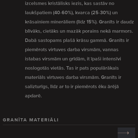
izcelsmes kristālisks iezis, kas sastāv no
laukšpatiem (40-60%), kvarca (25-30%) un
krāsainiem minerāliem (līdz 15%). Granīts ir daudz
blīvāks, cietāks un mazāk porains nekā marmors.
Dabā sastopams plašā krāsu gammā. Granīts ir
piemērots virtuves darba virsmām, vannas
istabas virsmām un grīdām, it īpaši intensīvi
noslogotās vietās. Tas ir pats populārākais
materiāls virtuves darba virsmām. Granīts ir
salizturīgs, līdz ar to ir piemērots ēku ārējā
apdarē.
GRANĪTA MATERIĀLI