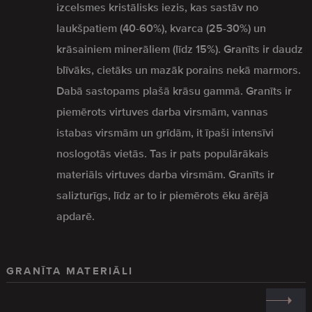
izcelsmes kristālisks iezis, kas sastāv no
laukšpatiem (40-60%), kvarca (25-30%) un
krāsainiem minerāliem (līdz 15%). Granīts ir daudz
blīvāks, cietāks un mazāk porains nekā marmors.
Dabā sastopams plašā krāsu gammā. Granīts ir
piemērots virtuves darba virsmām, vannas
istabas virsmām un grīdām, it īpaši intensīvi
noslogotās vietās. Tas ir pats populārākais
materiāls virtuves darba virsmām. Granīts ir
salizturīgs, līdz ar to ir piemērots ēku ārējā
apdarē.
GRANĪTA MATERIĀLI