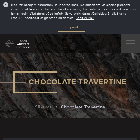
Mēs izmantojam sīkdatnes, lai nodrošinātu, ka sniedzam vislabāko pieredzi
mūsu tīmekļa vietnē. Turpinot lietot šo vietni, Jūs piekrītat, ka mēs uzkrāsim un
izmantosim sīkdatnes Jūsu ierīcē. Savu piekrišanu Jūs jebkurā laikā varat
atsaukt, nodzēšot saglabātās sīkdatnes.
Lasīt vairāk
Turpināt
CHOCOLATE TRAVERTINE
Sākums
/
Chocolate Travertine