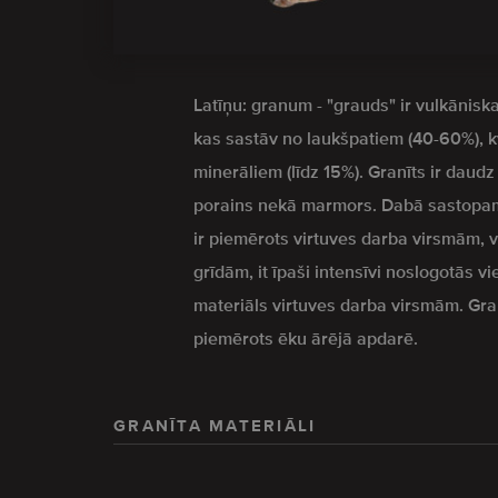
Latīņu: granum - "grauds" ir vulkāniska
kas sastāv no laukšpatiem (40-60%), 
minerāliem (līdz 15%). Granīts ir daud
porains nekā marmors. Dabā sastopam
ir piemērots virtuves darba virsmām,
grīdām, it īpaši intensīvi noslogotās vi
materiāls virtuves darba virsmām. Granīt
piemērots ēku ārējā apdarē.
GRANĪTA MATERIĀLI