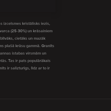
s izcelsmes kristālisks iezis,
kvarca (25-30%) un krāsainiem
z blīvāks, cietāks un mazāk
s plašā krāsu gammā. Granīts
 vannas istabas virsmām un
etās. Tas ir pats populārākais
s ir salizturīgs, līdz ar to ir