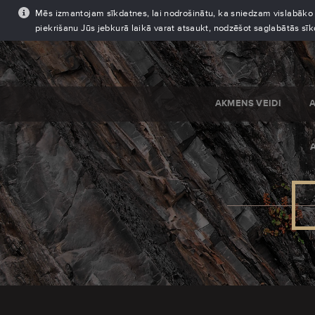
Mēs izmantojam sīkdatnes, lai nodrošinātu, ka sniedzam vislabāko pi
piekrišanu Jūs jebkurā laikā varat atsaukt, nodzēšot saglabātās sī
AKMENS VEIDI