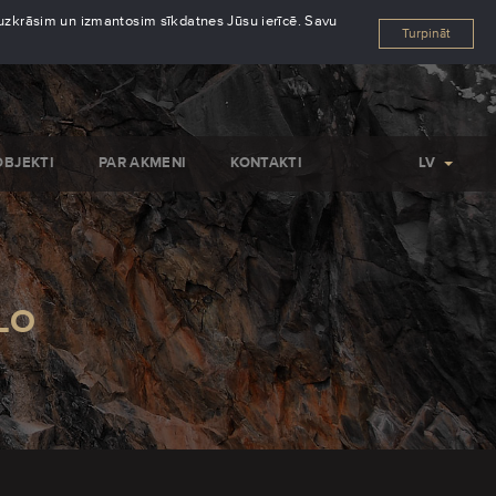
s uzkrāsim un izmantosim sīkdatnes Jūsu ierīcē. Savu
Turpināt
OBJEKTI
PAR AKMENI
KONTAKTI
LV
LO