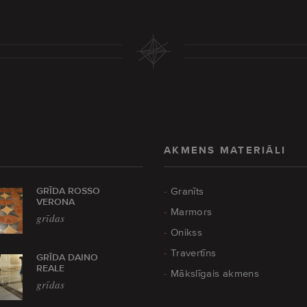
AKMENS MATERIĀLI
GRĪDA ROSSO
Granīts
VERONA
Marmors
grīdas
Onikss
Travertīns
GRĪDA DAINO
REALE
Mākslīgais akmens
grīdas