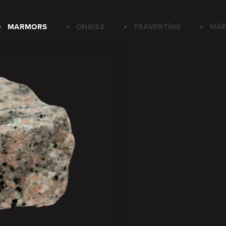
MARMORS
ONIKSS
TRAVERTĪNS
MĀK