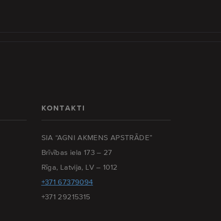
KONTAKTI
SIA “AGNI AKMENS APSTRĀDE”
Brīvības iela 173 – 27
Rīga, Latvija, LV – 1012
+371 67379094
+371 29215315