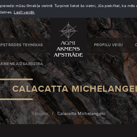
eredzi mūsu tīmekļa vietnē. Turpinot lietot šo vietni, Jūs piekrītat, ka mē
kdatnes.
Lasīt vairāk
APSTRĀDES TEHNIKAS
PROFILU VEIDI
AKMENS AIZSARDZĪBA
CALACATTA MICHELANGE
Sākums
/
Calacatta Michelangelo