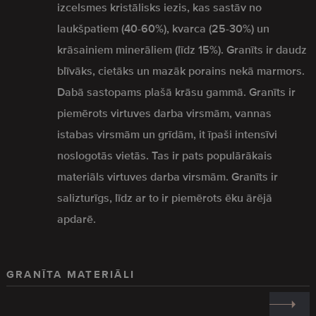
izcelsmes kristālisks iezis, kas sastāv no
laukšpatiem (40-60%), kvarca (25-30%) un
krāsainiem minerāliem (līdz 15%). Granīts ir daudz
blīvāks, cietāks un mazāk porains nekā marmors.
Dabā sastopams plašā krāsu gammā. Granīts ir
piemērots virtuves darba virsmām, vannas
istabas virsmām un grīdām, it īpaši intensīvi
noslogotās vietās. Tas ir pats populārākais
materiāls virtuves darba virsmām. Granīts ir
salizturīgs, līdz ar to ir piemērots ēku ārējā
apdarē.
GRANĪTA MATERIĀLI