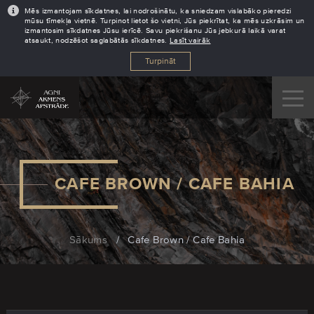
Mēs izmantojam sīkdatnes, lai nodrošinātu, ka sniedzam vislabāko pieredzi
mūsu tīmekļa vietnē. Turpinot lietot šo vietni, Jūs piekrītat, ka mēs uzkrāsim un
izmantosim sīkdatnes Jūsu ierīcē. Savu piekrišanu Jūs jebkurā laikā varat
atsaukt, nodzēšot saglabātās sīkdatnes.
Lasīt vairāk
Turpināt
CAFE BROWN / CAFE BAHIA
Sākums
/
Cafe Brown / Cafe Bahia