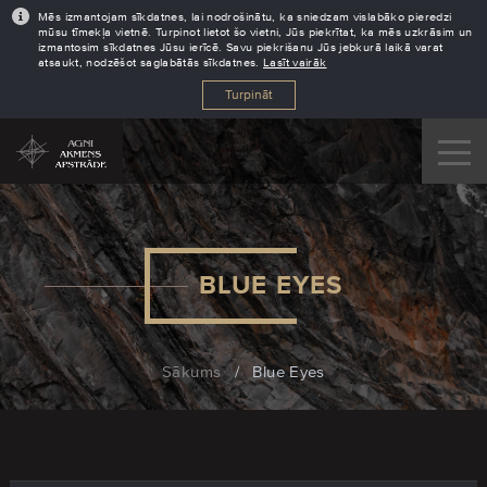
Mēs izmantojam sīkdatnes, lai nodrošinātu, ka sniedzam vislabāko pieredzi
mūsu tīmekļa vietnē. Turpinot lietot šo vietni, Jūs piekrītat, ka mēs uzkrāsim un
izmantosim sīkdatnes Jūsu ierīcē. Savu piekrišanu Jūs jebkurā laikā varat
atsaukt, nodzēšot saglabātās sīkdatnes.
Lasīt vairāk
Turpināt
BLUE EYES
Sākums
/
Blue Eyes