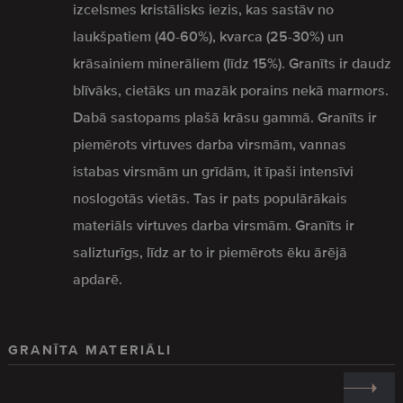
izcelsmes kristālisks iezis, kas sastāv no
laukšpatiem (40-60%), kvarca (25-30%) un
krāsainiem minerāliem (līdz 15%). Granīts ir daudz
blīvāks, cietāks un mazāk porains nekā marmors.
Dabā sastopams plašā krāsu gammā. Granīts ir
piemērots virtuves darba virsmām, vannas
istabas virsmām un grīdām, it īpaši intensīvi
noslogotās vietās. Tas ir pats populārākais
materiāls virtuves darba virsmām. Granīts ir
salizturīgs, līdz ar to ir piemērots ēku ārējā
apdarē.
GRANĪTA MATERIĀLI