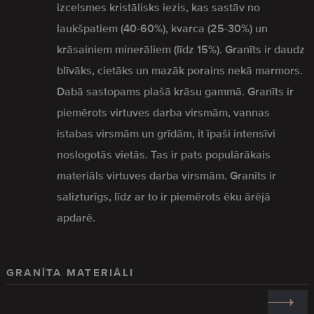
izcelsmes kristālisks iezis, kas sastāv no
laukšpatiem (40-60%), kvarca (25-30%) un
krāsainiem minerāliem (līdz 15%). Granīts ir daudz
blīvāks, cietāks un mazāk porains nekā marmors.
Dabā sastopams plašā krāsu gammā. Granīts ir
piemērots virtuves darba virsmām, vannas
istabas virsmām un grīdām, it īpaši intensīvi
noslogotās vietās. Tas ir pats populārākais
materiāls virtuves darba virsmām. Granīts ir
salizturīgs, līdz ar to ir piemērots ēku ārējā
apdarē.
GRANĪTA MATERIĀLI