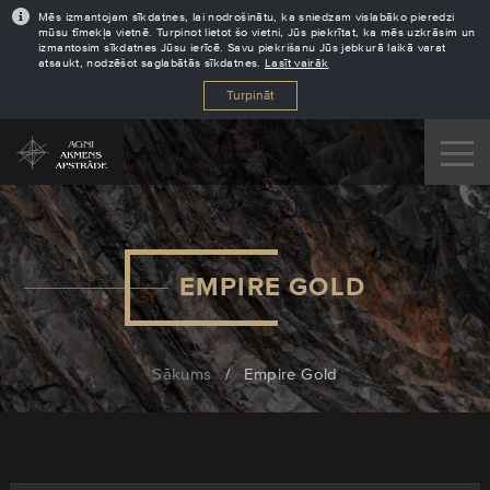
Mēs izmantojam sīkdatnes, lai nodrošinātu, ka sniedzam vislabāko pieredzi
mūsu tīmekļa vietnē. Turpinot lietot šo vietni, Jūs piekrītat, ka mēs uzkrāsim un
izmantosim sīkdatnes Jūsu ierīcē. Savu piekrišanu Jūs jebkurā laikā varat
atsaukt, nodzēšot saglabātās sīkdatnes.
Lasīt vairāk
Turpināt
EMPIRE GOLD
Sākums
/
Empire Gold