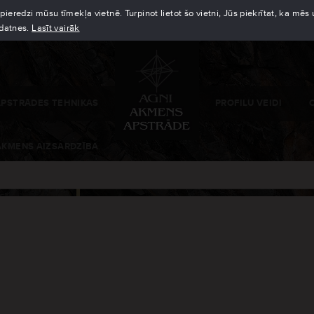
eredzi mūsu tīmekļa vietnē. Turpinot lietot šo vietni, Jūs piekrītat, ka mē
kdatnes.
Lasīt vairāk
APSTRĀDES TEHNIKAS
PROFILU VEIDI
AKMENS AIZSARDZĪBA
PROFILS L
Sākums
/
Profils L