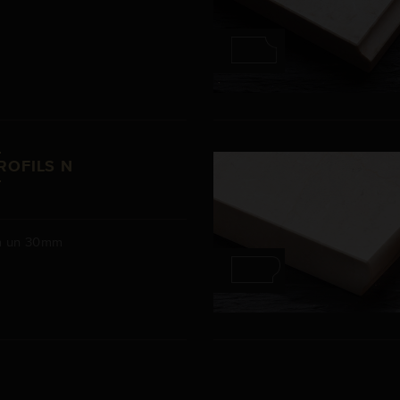
m
ROFILS N
 un 30mm