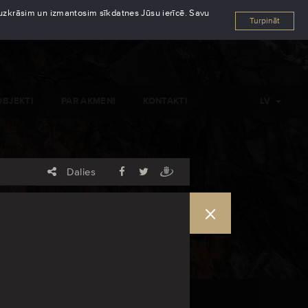
s uzkrāsim un izmantosim sīkdatnes Jūsu ierīcē. Savu
Turpināt
OBJEKTI
PAR AKMENI
KONTAKTI
LV
Dalies