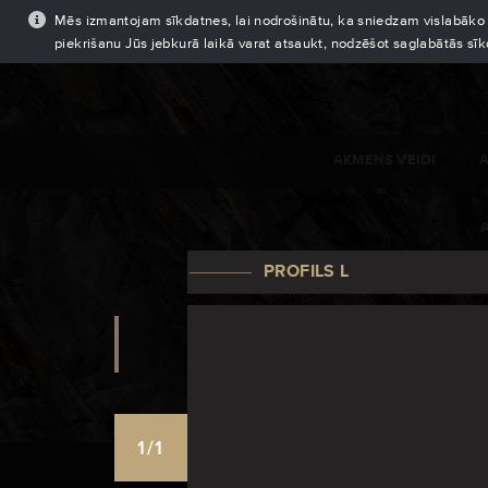
Mēs izmantojam sīkdatnes, lai nodrošinātu, ka sniedzam vislabāko pi
piekrišanu Jūs jebkurā laikā varat atsaukt, nodzēšot saglabātās sī
AKMENS VEIDI
PROFILS L
1/1