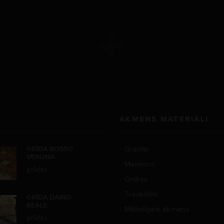
AKMENS MATERIĀLI
GRĪDA ROSSO
Granīts
VERONA
Marmors
grīdas
Onikss
Travertīns
GRĪDA DAINO
REALE
Mākslīgais akmens
grīdas