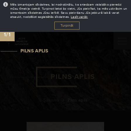
Mēs izmantojam sīkdatnes, lai nodrošinātu, ka sniedzam vislabāko pieredzi
Dalies
mūsu tīmekļa vietnē. Turpinot lietot šo vietni, Jūs piekrītat, ka mēs uzkrāsim un
izmantosim sīkdatnes Jūsu ierīcē. Savu piekrišanu Jūs jebkurā laikā varat
atsaukt, nodzēšot saglabātās sīkdatnes.
Lasīt vairāk
Turpināt
1/1
PILNS APLIS
PILNS APLIS
Sākums
/
Pilns aplis