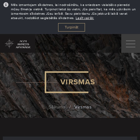
Mēs izmantojam sīkdatnes, lai nodrošinātu, ka sniedzam vislabāko pieredzi
mūsu tīmekļa vietnē. Turpinot lietot šo vietni, Jūs piekrītat, ka mēs uzkrāsim un
izmantosim sīkdatnes Jūsu ierīcē. Savu piekrišanu Jūs jebkurā laikā varat
atsaukt, nodzēšot saglabātās sīkdatnes.
Lasīt vairāk
Turpināt
VIRSMAS
Sākums
/
Virsmas