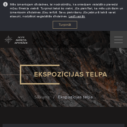
Mēs izmantojam sīkdatnes, lai nodrošinātu, ka sniedzam vislabāko pieredzi
mūsu tīmekļa vietnē. Turpinot lietot šo vietni, Jūs piekrītat, ka mēs uzkrāsim un
izmantosim sīkdatnes Jūsu ierīcē. Savu piekrišanu Jūs jebkurā laikā varat
atsaukt, nodzēšot saglabātās sīkdatnes.
Lasīt vairāk
Turpināt
EKSPOZĪCIJAS TELPA
Sākums
/
Ekspozīcijas telpa