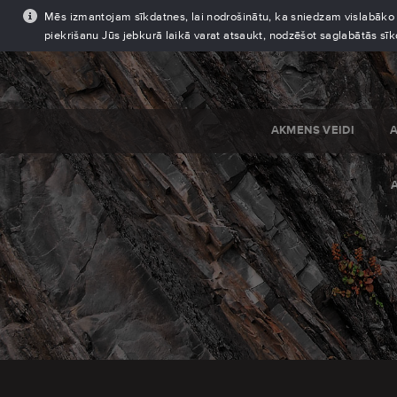
Mēs izmantojam sīkdatnes, lai nodrošinātu, ka sniedzam vislabāko pi
piekrišanu Jūs jebkurā laikā varat atsaukt, nodzēšot saglabātās sī
AKMENS VEIDI