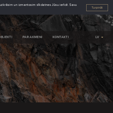
s uzkrāsim un izmantosim sīkdatnes Jūsu ierīcē. Savu
Turpināt
OBJEKTI
PAR AKMENI
KONTAKTI
LV