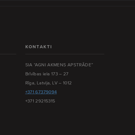
KONTAKTI
SIA “AGNI AKMENS APSTRĀDE”
Brīvības iela 173 – 27
Rīga, Latvija, LV – 1012
+371 67379094
+371 29215315