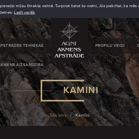
eredzi mūsu tīmekļa vietnē. Turpinot lietot šo vietni, Jūs piekrītat, ka mē
kdatnes.
Lasīt vairāk
APSTRĀDES TEHNIKAS
PROFILU VEIDI
AKMENS AIZSARDZĪBA
KAMĪNI
Sākums
/
Kamīni