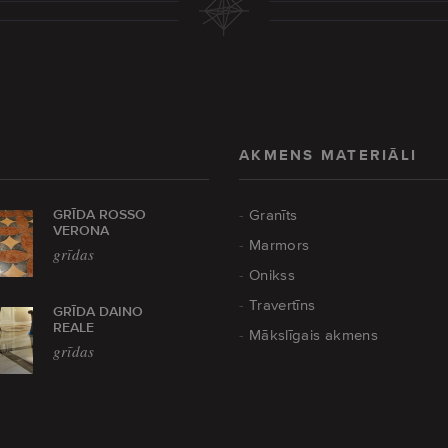
AKMENS MATERIĀLI
GRĪDA ROSSO
Granīts
VERONA
Marmors
grīdas
Onikss
Travertīns
GRĪDA DAINO
REALE
Mākslīgais akmens
grīdas