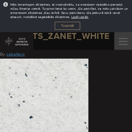
Mēs izmantojam sīkdatnes, lai nodrošinātu, ka sniedzam vislabāko pieredzi
mūsu tīmekļa vietnē. Turpinot lietot šo vietni, Jūs piekrītat, ka mēs uzkrāsim un
izmantosim sīkdatnes Jūsu ierīcē. Savu piekrišanu Jūs jebkurā laikā varat
atsaukt, nodzēšot saglabātās sīkdatnes.
Lasīt vairāk
Turpināt
KVARCITS_ZANET_WHITE
May 17, 2019
By
caballero