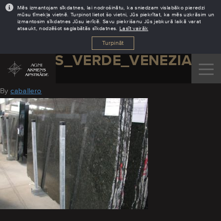
Mēs izmantojam sīkdatnes, lai nodrošinātu, ka sniedzam vislabāko pieredzi
mūsu tīmekļa vietnē. Turpinot lietot šo vietni, Jūs piekrītat, ka mēs uzkrāsim un
izmantosim sīkdatnes Jūsu ierīcē. Savu piekrišanu Jūs jebkurā laikā varat
atsaukt, nodzēšot saglabātās sīkdatnes.
Lasīt vairāk
Turpināt
GRANITS_VERDE_VENEZIANO
August 19, 2016
By
caballero