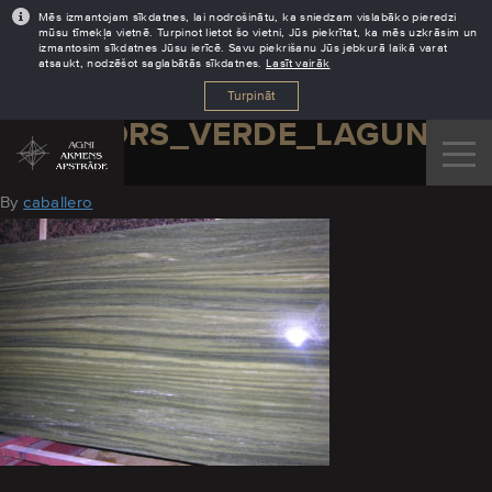
Mēs izmantojam sīkdatnes, lai nodrošinātu, ka sniedzam vislabāko pieredzi
mūsu tīmekļa vietnē. Turpinot lietot šo vietni, Jūs piekrītat, ka mēs uzkrāsim un
izmantosim sīkdatnes Jūsu ierīcē. Savu piekrišanu Jūs jebkurā laikā varat
atsaukt, nodzēšot saglabātās sīkdatnes.
Lasīt vairāk
Turpināt
MARMORS_VERDE_LAGUNA
August 30, 2016
By
caballero