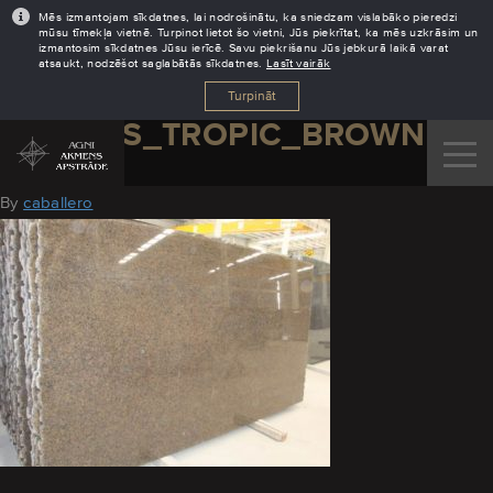
Mēs izmantojam sīkdatnes, lai nodrošinātu, ka sniedzam vislabāko pieredzi
mūsu tīmekļa vietnē. Turpinot lietot šo vietni, Jūs piekrītat, ka mēs uzkrāsim un
izmantosim sīkdatnes Jūsu ierīcē. Savu piekrišanu Jūs jebkurā laikā varat
atsaukt, nodzēšot saglabātās sīkdatnes.
Lasīt vairāk
Turpināt
GRANITS_TROPIC_BROWN
August 19, 2016
By
caballero