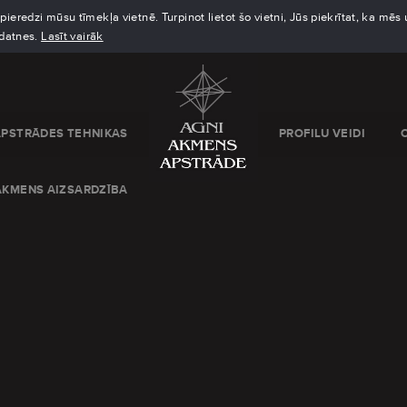
eredzi mūsu tīmekļa vietnē. Turpinot lietot šo vietni, Jūs piekrītat, ka mē
kdatnes.
Lasīt vairāk
APSTRĀDES TEHNIKAS
PROFILU VEIDI
AKMENS AIZSARDZĪBA