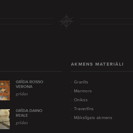
AKMENS MATERIĀLI
GRĪDA ROSSO
Granīts
VERONA
Marmors
grīdas
Onikss
Travertīns
GRĪDA DAINO
REALE
Mākslīgais akmens
grīdas