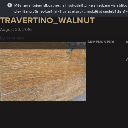
Mēs izmantojam sīkdatnes, lai nodrošinātu, ka sniedzam vislabāko pi
piekrišanu Jūs jebkurā laikā varat atsaukt, nodzēšot saglabātās sī
TRAVERTINO_WALNUT
August 30, 2016
By
caballero
AKMENS VEIDI