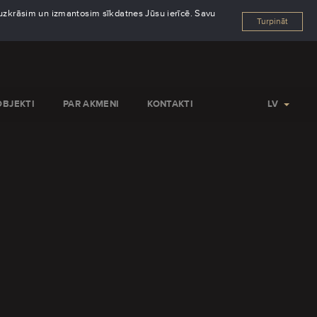
s uzkrāsim un izmantosim sīkdatnes Jūsu ierīcē. Savu
Turpināt
OBJEKTI
PAR AKMENI
KONTAKTI
LV