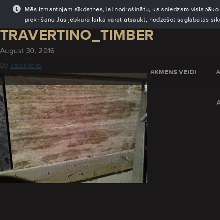
Mēs izmantojam sīkdatnes, lai nodrošinātu, ka sniedzam vislabāko pi
piekrišanu Jūs jebkurā laikā varat atsaukt, nodzēšot saglabātās sī
TRAVERTINO_TIMBER
August 30, 2016
By
caballero
AKMENS VEIDI