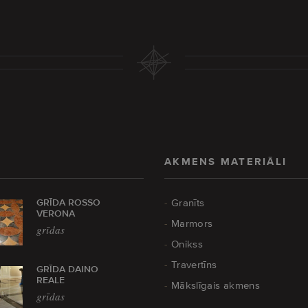
AKMENS MATERIĀLI
GRĪDA ROSSO
Granīts
VERONA
Marmors
grīdas
Onikss
Travertīns
GRĪDA DAINO
REALE
Mākslīgais akmens
grīdas