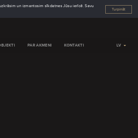
s uzkrāsim un izmantosim sīkdatnes Jūsu ierīcē. Savu
Turpināt
OBJEKTI
PAR AKMENI
KONTAKTI
LV