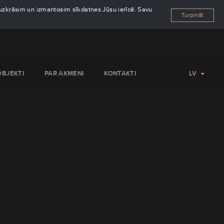
s uzkrāsim un izmantosim sīkdatnes Jūsu ierīcē. Savu
Turpināt
OBJEKTI
PAR AKMENI
KONTAKTI
LV