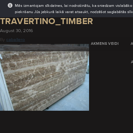
Mēs izmantojam sīkdatnes, lai nodrošinātu, ka sniedzam vislabāko pi
piekrišanu Jūs jebkurā laikā varat atsaukt, nodzēšot saglabātās sī
TRAVERTINO_TIMBER
August 30, 2016
By
caballero
AKMENS VEIDI