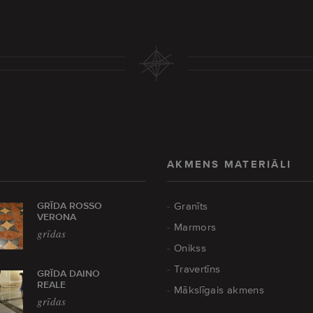
AKMENS MATERIĀLI
GRĪDA ROSSO
Granīts
VERONA
Marmors
grīdas
Onikss
Travertīns
GRĪDA DAINO
REALE
Mākslīgais akmens
grīdas