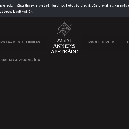
eredzi mūsu tīmekļa vietnē. Turpinot lietot šo vietni, Jūs piekrītat, ka mē
kdatnes.
Lasīt vairāk
APSTRĀDES TEHNIKAS
PROFILU VEIDI
AKMENS AIZSARDZĪBA