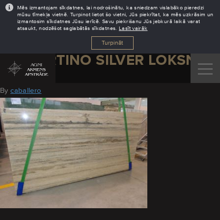
Mēs izmantojam sīkdatnes, lai nodrošinātu, ka sniedzam vislabāko pieredzi
mūsu tīmekļa vietnē. Turpinot lietot šo vietni, Jūs piekrītat, ka mēs uzkrāsim un
izmantosim sīkdatnes Jūsu ierīcē. Savu piekrišanu Jūs jebkurā laikā varat
atsaukt, nodzēšot saglabātās sīkdatnes.
Lasīt vairāk
Turpināt
TRAVERTINO SILVER LOKSNE 2
March 3, 2022
By
caballero