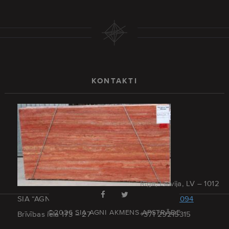
KONTAKTI
Rīga, Latvija, LV – 1012
SIA “AGNI AKMENS APSTRĀDE”
+371 67379094
©2026 SIA AGNI AKMENS APSTRĀDE
Brīvības iela 173 – 27
+371 29215315