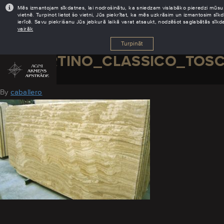
Mēs izmantojam sīkdatnes, lai nodrošinātu, ka sniedzam vislabāko pieredzi mūsu
vietnē. Turpinot lietot šo vietni, Jūs piekrītat, ka mēs uzkrāsim un izmantosim sīk
ierīcē. Savu piekrišanu Jūs jebkurā laikā varat atsaukt, nodzēšot saglabātās sīk
vairāk
Turpināt
TRAVERTINO_CLASSICO_TOS
August 30, 2016
By
caballero